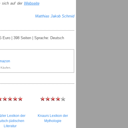
n sich auf der
Webseite
Matthias Jakob Schmid
5 Euro | 398 Seiten | Sprache: Deutsch
Amazon
n Käufen.
zler Lexikon der
Knaurs Lexikon der
utsch-jüdischen
Mythologie
Literatur