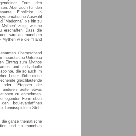
rgendeiner Form den
isen. Aber auch für den
essante Einblicke in
unsystematische Auswahl
nd "Madonna" bis hin zu
 Mythen" zeigt, welche
 erschaffen. Dass die
 kann, wird an manchem
te Mythen wie die "Hand
 Gesamten überraschend
er theoretische Unterbau
nen Eintrag zum Mythos
ames und individuelle
sspointe, die so auch im
chen Leser dürfte diese
prechende gleichlautende
" oder "Etappen der
der anderen Seite etwas
mationen zu entnehmen.
 vorliegenden Form eben
den boulevardaffinen
 Tennisspielerin Steffi
s die ganze thematische
ntiert und so manchen