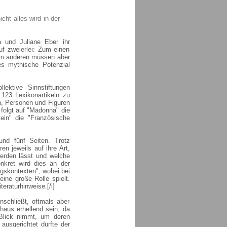
ht alles wird in der
 und Juliane Eber ihr
uf zweierlei: Zum einen
um anderen müssen aber
s mythische Potenzial
ektive Sinnstiftungen
123 Lexikonartikeln zu
n, Personen und Figuren
 folgt auf "Madonna" die
tein" die "Französische
nd fünf Seiten. Trotz
n jeweils auf ihre Art,
rden lässt und welche
kret wird dies an der
gskontexten", wobei bei
ine große Rolle spielt.
eraturhinweise.[/i]
inschließt, oftmals aber
haus erhellend sein, da
Blick nimmt, um deren
ausgerichtet dürfte der