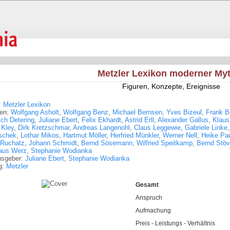
Metzler Lexikon moderner My
Figuren, Konzepte, Ereignisse
:
Metzler Lexikon
ren:
Wolfgang Asholt
,
Wolfgang Benz
,
Michael Bernsen
,
Yves Bizeul
,
Frank 
ich Detering
,
Juliane Ebert
,
Felix Ekhardt
,
Astrid Erll
,
Alexander Gallus
,
Klaus
 Kley
,
Dirk Kretzschmar
,
Andreas Langenohl
,
Claus Leggewie
,
Gabriele Linke
schek
,
Lothar Mikos
,
Hartmut Möller
,
Herfried Münkler
,
Werner Nell
,
Heike Pa
 Ruchatz
,
Johann Schmidt
,
Bernd Sösemann
,
Wilfried Speitkamp
,
Bernd Stöv
laus Werz
,
Stephanie Wodianka
usgeber:
Juliane Ebert
,
Stephanie Wodianka
g:
Metzler
Gesamt
Anspruch
Aufmachung
Preis - Leistungs - Verhältnis