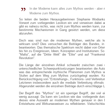
In der Moderne kann alles zum Mythos werden - aber nic
Moderne zum Mythos.
So leiten die beiden Herausgeberinnen Stephanie Wodianka
Vorwort zum vorliegenden Lexikon ein und verweisen dabei a
gibt es nahezu nichts, was nicht zum Mythos werden kann, z
bestimmte Mechanismen in Gang gesetzt werden, um diese
abzurufen.
Doch was sind nun die modernen Mythen, welche als koll
wirksam sind? Dies versuchen die Beiträger des Bandes, in 
beantworten. Das thematische Spektrum reicht dabei von Orte
bis hin zu Ereignissen, Ideen, Konzepten und Institutionen. So
"Mafia", auf die "Dritte Welt" die "Elite" und auf "Frankens
Revolution".
Die Länge der einzelnen Artikel schwankt zwischen zwei u
unterschiedlicher Schwerpunktsetzungen beantworten die Autore
was das entsprechende mythische Phänomen zum Mythos we
Stufen auf dem Weg zum Mythos zurückgelegt wurden. Kon
Berücksichtigung von "Entstehungs-, Funktions- und Verbreitun
Letzteren insbesondere auch die mediale Verbreitung oftmals e
Abgerundet werden die einzelnen Beiträge durch einschlägige Lit
Der Begriff des "Mythos" ist ein sperriger Begriff, der viel e
wenig aussagt. Da kann ein Lexikon wie das vorliegende durc
dieses eine Auswahl an modernen Mythen genauer in den 
Entstehung und Wirkungsweisen zu reflektieren. Vielschichtig 