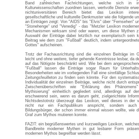
Band zahlreichen Fachrichtungen, welche sich in i
Kulturwissenschaften zuordnen lassen, wertvolle Dienste erwe
nichtuniversitären Bereich bietet das Lexikon inter
gesellschaftliche und kulturelle Denkmuster wie die folgende 
an Einträgen zeigt: Von "AIDS" bis "Elvis" über "Fernsehen" u
"Stonehenge" und "Venedig" - das "Metzler Lexikon moderner
Mechanismen wirksam sind oder waren, um diese Mythen zu
Auswahl der Einträge dabei letztlich nur exemplarisch sein
Beitrag wie dem zum "Fußball" deutlich, indem untergeordne
Gottes" aufscheinen.
Trotz der Fachausrichtung sind die einzelnen Beiträge im
leicht und ohne weitere, tiefer gehende Kenntnisse lesbar, da d
auf das Nötigste beschränkt wird. Wie bei dem angesproche
"Fußball" lassen die Einträge sogar Raum für Unterhalts
Besonderheiten wie im vorliegenden Fall eine sinnfällige Schlu
Zeitungsfeuilleton zu finden sein könnte. Für den systematis
Individualität der einzelnen Beiträge, welche nicht durch ents
Zwischenüberschriften wie "Erklärung des Phänomens
Mythisierung" einheitlich gegliedert sind, allerdings auf 
erschwerend sein, wenn es darum geht, zielgerichtete Infor
Nichtsdestotrotz überzeugt das Lexikon, weil dieses in der
nicht nur ein Fachpublikum anspricht, sondern auch 
Bildungsbürger, der schon immer einmal wissen wollte, wie die
Graf zum Mythos mutieren konnte.
FAZIT: ein begrüßenswertes und kurzweiliges Lexikon, welche
Bandbreite moderner Mythen in gut lesbarer Form präse
modernen Mythos begreifbar werden lässt.