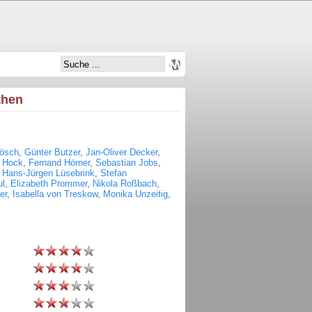
then
Bösch
,
Günter Butzer
,
Jan-Oliver Decker
,
 Hock
,
Fernand Hörner
,
Sebastian Jobs
,
,
Hans-Jürgen Lüsebrink
,
Stefan
ul
,
Elizabeth Prommer
,
Nikola Roßbach
,
er
,
Isabella von Treskow
,
Monika Unzeitig
,