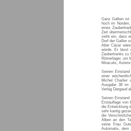
Ganz Gallien ist
hoch im Norden, 
eines Zaubertran
Zeit übermenschl
sieht ein, dass 
Dorf der Gallier s
Aber Cäsar wäre 
würde. Er lässt
Zaubertranks zu 
Römerlager, um Mi
Miraculix, Asteri
Seinen Einstand
einer wöchentli
Michel Charlier 
Ausgabe 38 im J
Verlag Dargaud 
Seinen Einstand 
Erstauflage von
die Entwicklung 
sehr kantig gezei
die Verschmitzhe
Alben an den Ta
seine Frau Gute
Automatix, dem 