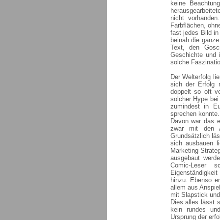
keine Beachtung
herausgearbeitete
nicht vorhanden
Farbflächen, ohne
fast jedes Bild i
beinah die ganze
Text, den Gosci
Geschichte und i
solche Faszinati
Der Welterfolg li
sich der Erfolg
doppelt so oft v
solcher Hype bei
zumindest in Eu
sprechen konnte.
Davon war das er
zwar mit den A
Grundsätzlich läs
sich ausbauen l
Marketing-Strate
ausgebaut werde
Comic-Leser s
Eigenständigkeit
hinzu. Ebenso er
allem aus Anspie
mit Slapstick und
Dies alles lässt 
kein rundes un
Ursprung der erfo