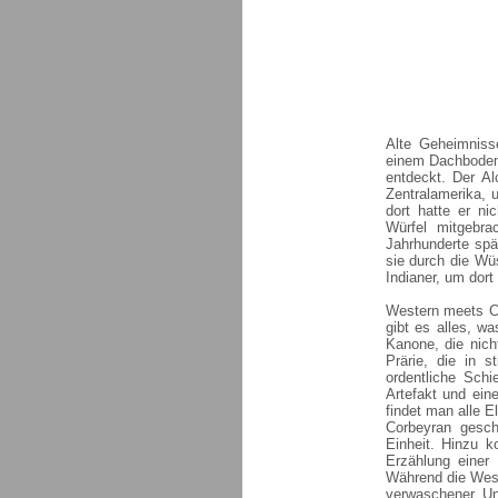
Alte Geheimniss
einem Dachboden 
entdeckt. Der Al
Zentralamerika, 
dort hatte er ni
Würfel mitgebr
Jahrhunderte spä
sie durch die Wü
Indianer, um dor
Western meets Ct
gibt es alles, w
Kanone, die nicht
Prärie, die in s
ordentliche Sch
Artefakt und ein
findet man alle E
Corbeyran gesch
Einheit. Hinzu k
Erzählung einer 
Während die Weste
verwaschener. Und