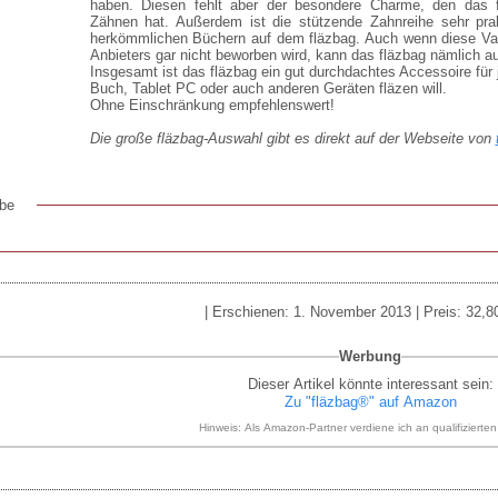
haben. Diesen fehlt aber der besondere Charme, den das 
Zähnen hat. Außerdem ist die stützende Zahnreihe sehr pr
herkömmlichen Büchern auf dem fläzbag. Auch wenn diese Var
Anbieters gar nicht beworben wird, kann das fläzbag nämlich au
Insgesamt ist das fläzbag ein gut durchdachtes Accessoire für 
Buch, Tablet PC oder auch anderen Geräten fläzen will.
Ohne Einschränkung empfehlenswert!
Die große fläzbag-Auswahl gibt es direkt auf der Webseite von
be
| Erschienen: 1. November 2013 | Preis: 32,8
Werbung
Dieser Artikel könnte interessant sein:
Zu "fläzbag®" auf Amazon
Hinweis: Als Amazon-Partner verdiene ich an qualifizierte