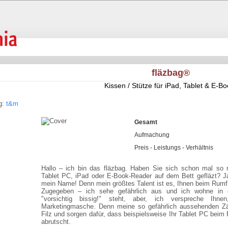
fläzbag®
Kissen / Stütze für iPad, Tablet & E-B
g:
t&m
Gesamt
Aufmachung
Preis - Leistungs - Verhältnis
Hallo – ich bin das fläzbag. Haben Sie sich schon mal so r
Tablet PC, iPad oder E-Book-Reader auf dem Bett gefläzt?
mein Name! Denn mein größtes Talent ist es, Ihnen beim Rumflä
Zugegeben – ich sehe gefährlich aus und ich wohne in 
"vorsichtig bissig!" steht, aber, ich verspreche Ihn
Marketingmasche. Denn meine so gefährlich aussehenden Z
Filz und sorgen dafür, dass beispielsweise Ihr Tablet PC beim
abrutscht.