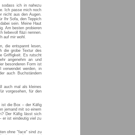
n, sodass ich in nahezu
be. Ich passe mich noch
r nicht aus den Augen.
ür Ihr Sofa, den Teppich
 dabei sein. Meine Haut
ig. Am besten probieren
liebevoll fläzi nennen.
h auf mir wohl.
n, die entspannt lesen,
h die grobe Textur des
 Griffigkeit. Es rutscht
 sehr angenehm an und
der besonderen Form ist
l verwendet werden, in
oder auch Buchständern
ll auch mal als kleines
für vorgesehen, für den
 ist die Box – der Käfig
enn jemand mit so einem
n? Der Käfig lässt sich
r ist eindeutig viel zu
nten ohne "face" sind zu