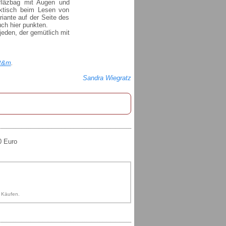
fläzbag mit Augen und
aktisch beim Lesen von
iante auf der Seite des
ch hier punkten.
jeden, der gemütlich mit
t&m
.
Sandra Wiegratz
0 Euro
n Käufen.