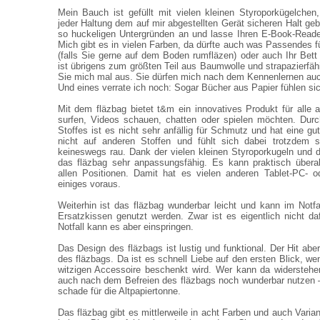
Mein Bauch ist gefüllt mit vielen kleinen Styroporkügelche
jeder Haltung dem auf mir abgestellten Gerät sicheren Halt ge
so huckeligen Untergründen an und lasse Ihren E-Book-Reade
Mich gibt es in vielen Farben, da dürfte auch was Passendes f
(falls Sie gerne auf dem Boden rumfläzen) oder auch Ihr Bett
ist übrigens zum größten Teil aus Baumwolle und strapazierfäh
Sie mich mal aus. Sie dürfen mich nach dem Kennenlernen auch 
Und eines verrate ich noch: Sogar Bücher aus Papier fühlen sic
Mit dem fläzbag bietet t&m ein innovatives Produkt für alle a
surfen, Videos schauen, chatten oder spielen möchten. Durc
Stoffes ist es nicht sehr anfällig für Schmutz und hat eine gute
nicht auf anderen Stoffen und fühlt sich dabei trotzdem
keineswegs rau. Dank der vielen kleinen Styroporkugeln und 
das fläzbag sehr anpassungsfähig. Es kann praktisch überal
allen Positionen. Damit hat es vielen anderen Tablet-PC- 
einiges voraus.
Weiterhin ist das fläzbag wunderbar leicht und kann im Notfa
Ersatzkissen genutzt werden. Zwar ist es eigentlich nicht da
Notfall kann es aber einspringen.
Das Design des fläzbags ist lustig und funktional. Der Hit aber
des fläzbags. Da ist es schnell Liebe auf den ersten Blick, w
witzigen Accessoire beschenkt wird. Wer kann da widerstehe
auch nach dem Befreien des fläzbags noch wunderbar nutzen – e
schade für die Altpapiertonne.
Das fläzbag gibt es mittlerweile in acht Farben und auch Varia