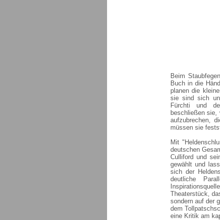
Beim Staubfegen
Buch in die Händ
planen die klein
sie sind sich u
Fürchti und der
beschließen sie,
aufzubrechen, di
müssen sie festst
Mit "Heldenschl
deutschen Gesam
Culliford und se
gewählt und lass
sich der Helden
deutliche Par
Inspirationsque
Theaterstück, da
sondern auf der 
dem Tollpatschsc
eine Kritik am ka