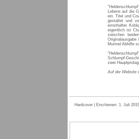
"Heldenschlumpf
Lebens auf die G
ein. Titel und Co
gestaltet und ve
ernsthafter Krit
eigentlich ist C
zwischen beiden
Originalausgabe 
Murmel Abhilfe s
"Heldenschlumpf
Schlumpf-Geschic
zwei Hauptprotago
Auf der Website 
Hardcover | Erschienen: 1. Juli 201