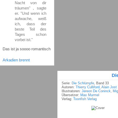
Nacht von dir
träumen" , sagte
er. "Und wenn ich
aufwache, weiß
ich, dass der
beste Teil des
Tages schon
vorbei ist."
Das ist ja soooo romantisch
Arkadien brennt
Di
Serie:
Die Schlümpfe
, Band 33
Autoren:
Thierry Culliford
,
Alain Jost
Illustratoren:
Jereon De Coninck
,
Mig
Übersetzer:
Max Murmel
Verlag:
Toonfish Verlag