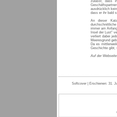
zulässt, dass i
Geschäftspartne
ausdrücklich kei
dass er ihr bald s
An dieser Kata
durchschnittlic
immer am Anfang 
Insel der Lust" v
verliert dabei j
Meeresgrund gebl
Da es mittlerweil
Geschichte gibt, 
Auf der Webseit
Softcover | Erschienen: 31. J