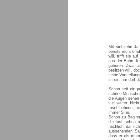
Mit siebzehn Jah
bereits recht erf
will, trifft sie a
aus der Bahn. In
gehören. Zwar a
besitzen will, do
seine Vorstellung
ist sie ihm dort 
Schon seit ein p
schöne Menschen 
die Augen sehen 
viel weiter. Nich
Insel befindet, 
immer Sinn.
Schon zu Beginn 
die fast schon a
reichlich dämlic
aussehenden San
dass er als mutma