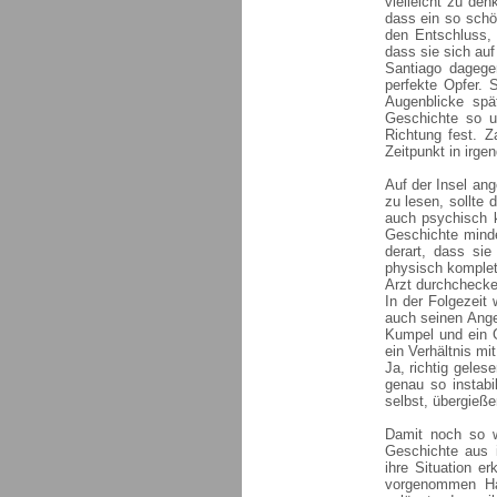
vielleicht zu den
dass ein so schö
den Entschluss, 
dass sie sich au
Santiago dagegen
perfekte Opfer. S
Augenblicke spä
Geschichte so un
Richtung fest. Z
Zeitpunkt in irge
Auf der Insel an
zu lesen, sollte d
auch psychisch k
Geschichte minde
derart, dass si
physisch komplett
Arzt durchchecken
In der Folgezeit 
auch seinen Anges
Kumpel und ein G
ein Verhältnis mi
Ja, richtig gele
genau so instabi
selbst, übergieß
Damit noch so w
Geschichte aus 
ihre Situation er
vorgenommen Ha