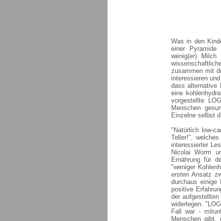
Was in den Kind
einer Pyramide 
wenig(er) Milch
wissenschaftli
zusammen mit de
interessieren und
dass alternative
eine kohlenhydra
vorgestellte LO
Menschen gesund
Einzelne selbst 
"Natürlich low-
Teller!", welche
interessierter L
Nicolai Worm u
Ernährung für d
"weniger Kohlen
ersten Ansatz zw
durchaus einige 
positive Erfahru
der aufgestellte
widerlegen. "LOGI
Fall war - mitun
Menschen gibt, g