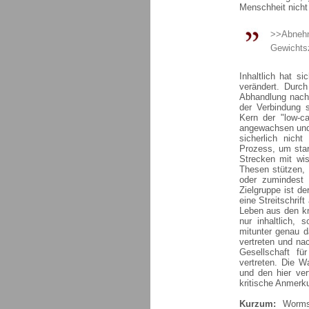
Menschheit nicht
>>Abnehm
Gewichts
Inhaltlich hat s
verändert. Durc
Abhandlung nach 
der Verbindung s
Kern der "low-ca
angewachsen und 
sicherlich nich
Prozess, um star
Strecken mit wis
Thesen stützen, 
oder zumindest k
Zielgruppe ist de
eine Streitschrif
Leben aus den kn
nur inhaltlich,
mitunter genau d
vertreten und na
Gesellschaft fü
vertreten. Die W
und den hier ver
kritische Anmerk
Kurzum:
Worms 