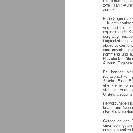
Reise nach Panam
zwei Tahiti-Auf
zurück.
Karin Sagner ver
-, kunsthistori
verständlich z
explodierende Kr
sorgfältig hera
Originalzitate
abgedruckten un
sind erwartungs
kommend und auc
Nachdenken über 
Autorin. Ergänze
Es handelt sic
repräsentative,
Stücke. Einen Bi
eher kleine Form
steht im Vorderg
Umfeld Gauguins,
Hervorzuheben is
knapp und übersic
über die Künstler
Gerade an den B
einen sehr guten 
anspruchsvollen 