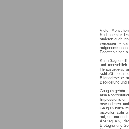
Viele Menschen
Südseemaler. Da
anderen auch inne
vergessen - ga
aufgenommenen s
Facetten eines a
Karin Sagners Bu
und menschlich 
Herausgebers; s
schließt sich e
Bildnachweise r
Bebilderung und 
Gauguin gehört s
eine Konfrontatio
Impressionisten
bewunderten und
Gauguin hatte mi
bisweilen sehr e
auf, um nur noch 
Abstieg ein, de
Bretagne und Süd