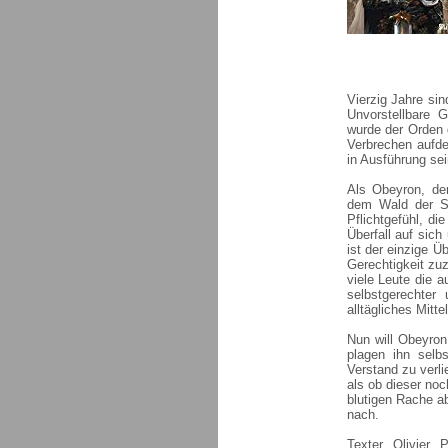
Vierzig Jahre si
Unvorstellbare 
wurde der Orden d
Verbrechen aufde
in Ausführung sei
Als Obeyron, der
dem Wald der S
Pflichtgefühl, d
Überfall auf sich
ist der einzige Ü
Gerechtigkeit zu
viele Leute die 
selbstgerechter
alltägliches Mitt
Nun will Obeyron 
plagen ihn selb
Verstand zu verli
als ob dieser noc
blutigen Rache a
nach.
Texter Olivier