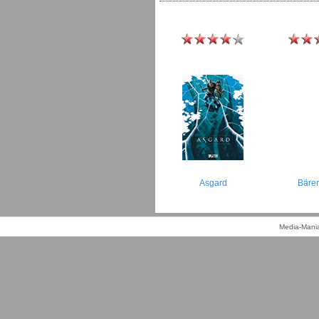
Asgard
Bäre
Media-Mania