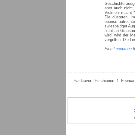
Geschichte ausge
aber auch nicht,
Vielmehr macht "
Die düsteren, im
ebenso aufrechte
zwiespältiger Au
nicht an Grausam
wird, wird der M
vergelten. Die Le
Eine
Leseprobe
f
Hardcover | Erschienen: 1. Februar 