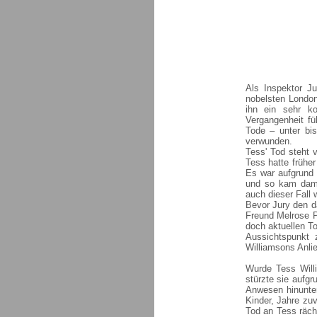
Als Inspektor J
nobelsten London
ihn ein sehr ko
Vergangenheit f
Tode – unter bi
verwunden.
Tess' Tod steht
Tess hatte früher
Es war aufgrund 
und so kam dama
auch dieser Fall 
Bevor Jury den d
Freund Melrose P
doch aktuellen To
Aussichtspunkt 
Williamsons Anli
Wurde Tess Willi
stürzte sie aufgr
Anwesen hinunter
Kinder, Jahre zu
Tod an Tess räch