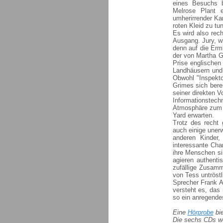
eines Besuchs b
Melrose Plant e
umherirrender Ka
roten Kleid zu tu
Es wird also rech
Ausgang. Jury, wi
denn auf die Erm
der von Martha G
Prise englische
Landhäusern und 
Obwohl "Inspekto
Grimes sich berei
seiner direkten V
Informationstec
Atmosphäre zum T
Yard erwarten.
Trotz des recht 
auch einige uner
anderen Kinder
interessante Cha
ihre Menschen si
agieren authent
zufällige Zusamm
von Tess untröstl
Sprecher Frank Ar
versteht es, das
so ein anregende
Eine
Hörprobe
bie
Die sechs CDs wer