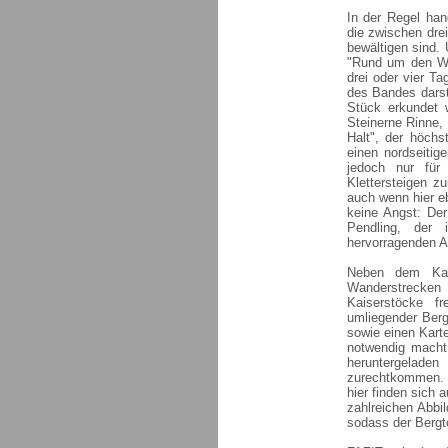
In der Regel han
die zwischen dre
bewältigen sind.
"Rund um den Wil
drei oder vier Ta
des Bandes darst
Stück erkundet w
Steinerne Rinne,
Halt", der höchs
einen nordseitig
jedoch nur für 
Klettersteigen z
auch wenn hier e
keine Angst: De
Pendling, der 
hervorragenden Au
Neben dem Kai
Wanderstrecken 
Kaiserstöcke f
umliegender Berg
sowie einen Karte
notwendig macht
heruntergelad
zurechtkommen. 
hier finden sich 
zahlreichen Abbi
sodass der Bergt