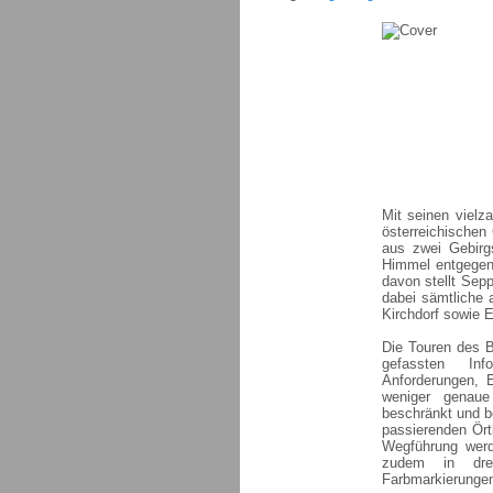
Mit seinen vielz
österreichische
aus zwei Gebir
Himmel entgegen
davon stellt Sep
dabei sämtliche 
Kirchdorf sowie 
Die Touren des B
gefassten Info
Anforderungen, E
weniger genaue
beschränkt und b
passierenden Örtl
Wegführung werd
zudem in drei 
Farbmarkierungen