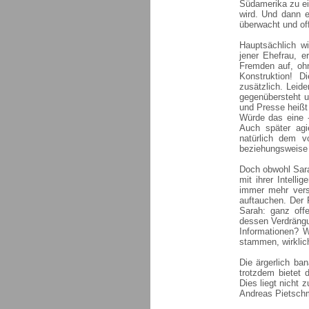
Südamerika zu ei
wird. Und dann er
überwacht und off
Hauptsächlich w
jener Ehefrau, e
Fremden auf, oh
Konstruktion! D
zusätzlich. Leid
gegenübersteht u
und Presse heißt
Würde das eine -
Auch später agi
natürlich dem v
beziehungsweise 
Doch obwohl Sara
mit ihrer Intell
immer mehr vers
auftauchen. Der 
Sarah: ganz offe
dessen Verdrängu
Informationen? W
stammen, wirkli
Die ärgerlich ba
trotzdem bietet 
Dies liegt nicht
Andreas Pietschm