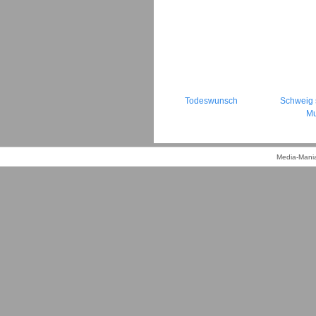
Todeswunsch
Schweig s
M
Media-Mania