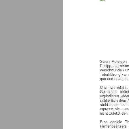
Sarah Petersen 
Philipp, ein bet
verschwunden un
Toterklärung kam 
quo und erlaubte 
Und nun erfährt
Geiselhaft bef
explodieren wider
schließlich dem M
steht sofort fest
erpresst sie - we
nicht zuletzt den
Eine geniale Th
Firmenbesitzers