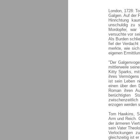
London, 1728: To
Galgen. Auf der F
Hinrichtung kau
unschuldig zu 
Mordopfer, war 
versuchte vor s
Als Burden schli
fiel der Verdach
merkte, wie sich
eigenen Ermittlun
"Der Galgenvoge
mittlerweile sei
Kitty Sparks, mi
ihres Vermögens 
ist sein Leben n
einen über den D
Roman ihren Au
berüchtigten S
zwischenzeitlic
erzogen werden so
Tom Hawkins, So
Arm und Reich. G
der ärmeren Viert
sein Vater Theol
Verlockungen zu
gleichzeitig ist 