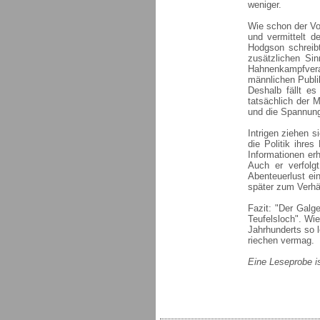
weniger.
Wie schon der Vor
und vermittelt d
Hodgson schreib
zusätzlichen Sin
Hahnenkampfvera
männlichen Publi
Deshalb fällt es
tatsächlich der 
und die Spannung 
Intrigen ziehen 
die Politik ihre
Informationen erh
Auch er verfolg
Abenteuerlust ei
später zum Verhä
Fazit: "Der Galge
Teufelsloch". Wie
Jahrhunderts so 
riechen vermag.
Eine Leseprobe i