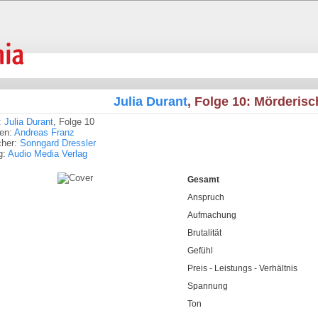
Julia Durant
, Folge 10: Mörderis
:
Julia Durant
, Folge 10
ren:
Andreas Franz
cher:
Sonngard Dressler
g:
Audio Media Verlag
Gesamt
Anspruch
Aufmachung
Brutalität
Gefühl
Preis - Leistungs - Verhältnis
Spannung
Ton