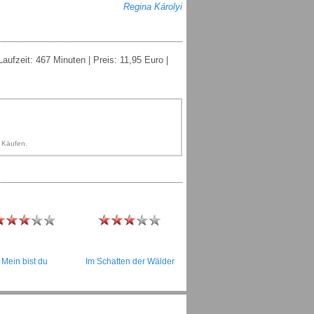
Regina Károlyi
ufzeit: 467 Minuten | Preis: 11,95 Euro |
n Käufen.
Mein bist du
Im Schatten der Wälder