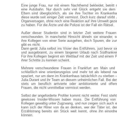
Eine junge Frau, nur mit einem Nachthemd bekleidet, betritt 
eine Autobahn. Nur durch sehr viel Glück entgeht sie dem 
Eltern sind überglücklich, als sie ihre Tochter im Kranken
diese wurde seit einiger Zeit vermisst. Doch kurz darauf stirbt
Organversagen, ohne noch eine Reaktion auf ihre Umwelt geze
zu haben. Für die Ärzte und die Polizei ist der Fall ein Rätsel.
Außer dieser Studentin sind in letzter Zeit weitere Frauen
verschwunden. In mancherlei Hinsicht ähneln sie einander, 
ihre Kollegen von einer Serie ausgehen, doch Spuren, die zu
gibt es nicht.
Dann gerät Julia selbst ins Visier des Entführers, just bevor s
und ausgebrannt, zu einem längeren Urlaub nach Südfrankre
Für ihre Kollegen beginnt ein Wettlauf mit der Zeit und einem
ihrer Schritte zu kennen scheint.
Mehrere verschwundene Frauen in Frankfurt am Main und
schließlich eine orientierungslos und mehr tot als lebend n
spaziert, nur um dann im Krankenhaus tatsächlich zu sterben –
Julia Durant und ihr Team an diesem unheimlichen Fall. Bei de
stets um beruflich arrivierte oder ambitionierte und offens
Frauen, die nicht unmittelbar vermisst werden.
Selbst der angeforderte Profiler kommt nicht weiter. Fest steht
gewisses Insider-Wissen haben muss. Die Entführung von J
Kollegen gewaltig unter Zugzwang, und nun zeigen sich auch er
kann sich der Hörer von da an denken, wer der Täter ist, de
Erzählstrang bereits ein Stück weit kennt, ohne ihn einordne
können.