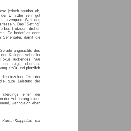
iese jedoch spürbar ab,
der Ermittler sehr gut
tisch-verquere Welt des
 fesseln. Das "Setting"
re bei. Trotzdem drehen
reis. Da bedarf es dann
 Serientäter, damit die
Gerade angesichts des
 den Kollegen schneller
n Fokus rückendes Paar
 nun zeigt, ebenfalls
ung stößt und plötzlich
 die einzelnen Teile der
die gute Leistung der
allerdings einer der
en der Entführung leiden
nnend, wenngleich eben
 Karton-Klapphülle mit