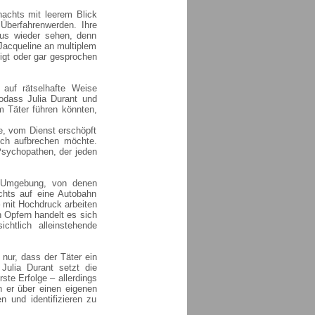
nachts mit leerem Blick
Überfahrenwerden. Ihre
haus wieder sehen, denn
 Jacqueline an multiplem
igt oder gar gesprochen
 auf rätselhafte Weise
sodass Julia Durant und
m Täter führen könnten,
ie, vom Dienst erschöpft
ich aufbrechen möchte.
 Psychopathen, der jeden
 Umgebung, von denen
achts auf eine Autobahn
 mit Hochdruck arbeiten
n Opfern handelt es sich
ichtlich alleinstehende
 nur, dass der Täter ein
ulia Durant setzt die
ste Erfolge – allerdings
n er über einen eigenen
n und identifizieren zu