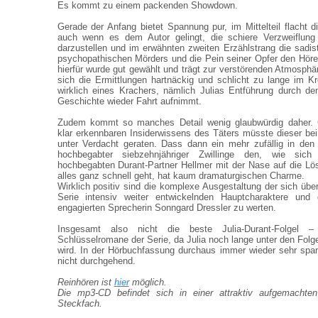
Es kommt zu einem packenden Showdown.
Gerade der Anfang bietet Spannung pur, im Mittelteil flacht d
auch wenn es dem Autor gelingt, die schiere Verzweiflung 
darzustellen und im erwähnten zweiten Erzählstrang die sadis
psychopathischen Mörders und die Pein seiner Opfer den Hörer
hierfür wurde gut gewählt und trägt zur verstörenden Atmosphä
sich die Ermittlungen hartnäckig und schlicht zu lange im K
wirklich eines Krachers, nämlich Julias Entführung durch den
Geschichte wieder Fahrt aufnimmt.
Zudem kommt so manches Detail wenig glaubwürdig daher. 
klar erkennbaren Insiderwissens des Täters müsste dieser bei
unter Verdacht geraten. Dass dann ein mehr zufällig in de
hochbegabter siebzehnjähriger Zwillinge den, wie sich
hochbegabten Durant-Partner Hellmer mit der Nase auf die Lös
alles ganz schnell geht, hat kaum dramaturgischen Charme.
Wirklich positiv sind die komplexe Ausgestaltung der sich über
Serie intensiv weiter entwickelnden Hauptcharaktere und 
engagierten Sprecherin Sonngard Dressler zu werten.
Insgesamt also nicht die beste Julia-Durant-Folgel – 
Schlüsselromane der Serie, da Julia noch lange unter den Folg
wird. In der Hörbuchfassung durchaus immer wieder sehr spa
nicht durchgehend.
Reinhören ist
hier
möglich.
Die mp3-CD befindet sich in einer attraktiv aufgemachten
Steckfach.