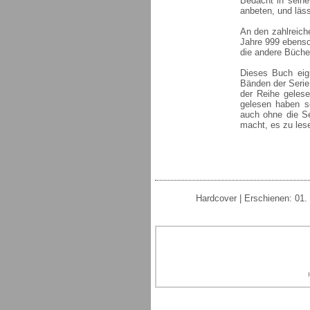
Bedacht in seine
anbeten, und läss
An den zahlreiche
Jahre 999 ebenso
die andere Büche
Dieses Buch eig
Bänden der Serie
der Reihe geles
gelesen haben s
auch ohne die Se
macht, es zu les
Hardcover | Erschienen: 01.