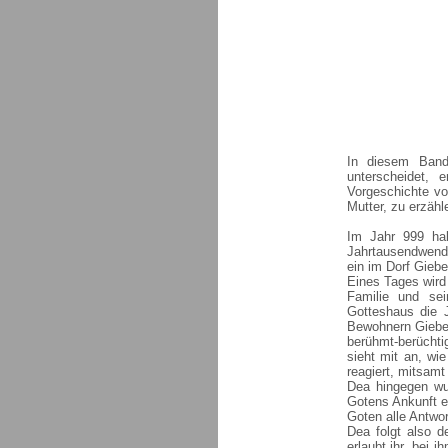
In diesem Band
unterscheidet,
Vorgeschichte v
Mutter, zu erzähl
Im Jahr 999 hab
Jahrtausendwende
ein im Dorf Gieb
Eines Tages wird 
Familie und sei
Gotteshaus die 
Bewohnern Giebels
berühmt-berüchti
sieht mit an, wie
reagiert, mitsamt
Dea hingegen wur
Gotens Ankunft e
Goten alle Antwor
Dea folgt also d
erlaubt ihr, bei 