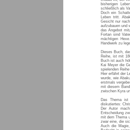
bisherigen Lebe
schließlich als Va
Doch ein Schatt
Leben tritt. Aba
Gesicht nur nach 
aufzubauen und w
das Angebot mit
Fortan sind Vat
mächtigen Hexe
Handwerk zu leg
Dieses Buch, das
Reihe, ist mit 1
Buch ist auch höh
Kai Meyer die Ge
spielenden Reihe 
Hier erfährt der
wurde, wie Abaku
erstmals vergeb
mit diesem Band
zwischen Kyra un
Das Thema ist e
diskutiertes: Ch
Der Autor macht
Entscheidung zwi
mit dem Thema u
zwar eine, die si
Auch die Magie,