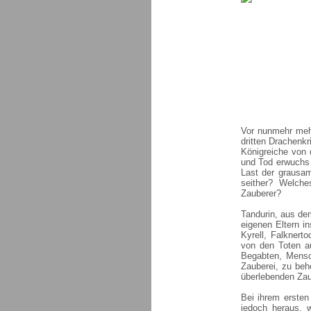
Vor nunmehr mehr
dritten Drachenkr
Königreiche von 
und Tod erwuchs 
Last der grausa
seither? Welch
Zauberer?
Tandurin, aus de
eigenen Eltern i
Kyrell, Falknert
von den Toten a
Begabten, Mensch
Zauberei, zu behe
überlebenden Zau
Bei ihrem ersten
jedoch heraus, 