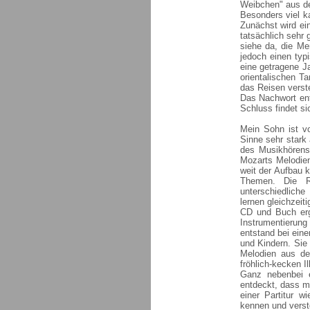
Weibchen" aus de
Besonders viel 
Zunächst wird ei
tatsächlich sehr
siehe da, die Me
jedoch einen typ
eine getragene Ja
orientalischen Ta
das Reisen verst
Das Nachwort en
Schluss findet si
Mein Sohn ist vo
Sinne sehr stark 
des Musikhörens,
Mozarts Melodien
weit der Aufbau 
Themen. Die R
unterschiedliche
lernen gleichzeiti
CD und Buch erg
Instrumentierung
entstand bei ein
und Kindern. Sie 
Melodien aus de
fröhlich-kecken I
Ganz nebenbei e
entdeckt, dass m
einer Partitur w
kennen und verst