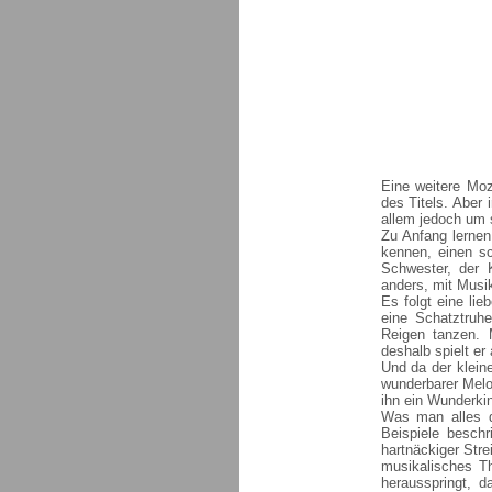
Eine weitere Moz
des Titels. Aber
allem jedoch um 
Zu Anfang lernen
kennen, einen s
Schwester, der 
anders, mit Musi
Es folgt eine li
eine Schatztruhe
Reigen tanzen. 
deshalb spielt er
Und da der klein
wunderbarer Melo
ihn ein Wunderkin
Was man alles da
Beispiele besch
hartnäckiger Stre
musikalisches T
herausspringt, 