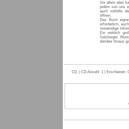
Vor allem aber ka
jedem von uns ei
auch mithilfe d
öffnen.
Das Buch eignet
erforderlich, au
notwendige Infor
Ein wirklich gr
Salzburger Wund
darüber hinaus g
CD, | CD-Anzahl: 1 | Erschienen: 