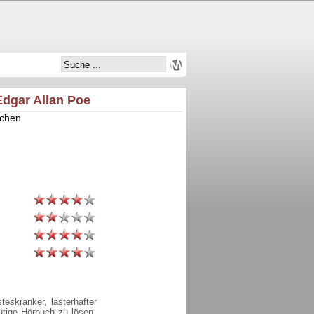
Edgar Allan Poe
schen
teskranker, lasterhafter
ütige Hörbuch zu lösen.