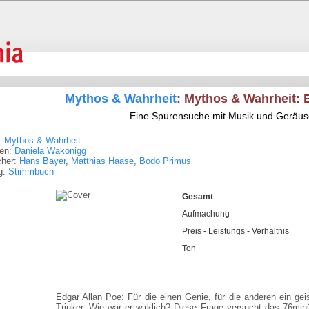
Mythos & Wahrheit
: Mythos & Wahrheit: 
Eine Spurensuche mit Musik und Geräu
:
Mythos & Wahrheit
ren:
Daniela Wakonigg
cher:
Hans Bayer
,
Matthias Haase
,
Bodo Primus
g:
Stimmbuch
Gesamt
Aufmachung
Preis - Leistungs - Verhältnis
Ton
Edgar Allan Poe: Für die einen Genie, für die anderen ein geis
Trinker. Wie war er wirklich? Diese Frage versucht das 76min