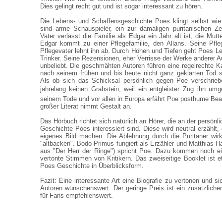
Dies gelingt recht gut und ist sogar interessant zu hören.
Die Lebens- und Schaffensgeschichte Poes klingt selbst wie
sind arme Schauspieler, ein zur damaligen puritanischen Ze
Vater verlässt die Familie als Edgar ein Jahr alt ist, die Mutte
Edgar kommt zu einer Pflegefamilie, den Allans. Seine Pfleg
Pflegevater lehnt ihn ab. Durch Höhen und Tiefen geht Poes Le
Trinker. Seine Rezensionen, eher Verrisse der Werke anderer A
unbeliebt. Die geschmähten Autoren führen eine regelrechte 
nach seinem frühen und bis heute nicht ganz geklärten Tod s
Als ob sich das Schicksal persönlich gegen Poe verschrieb
jahrelang keinen Grabstein, weil ein entgleister Zug ihn umg
seinem Tode und vor allen in Europa erfährt Poe posthume Bea
großer Literat nimmt Gestalt an.
Das Hörbuch richtet sich natürlich an Hörer, die an der persönl
Geschichte Poes interessiert sind. Diese wird neutral erzählt,
eigenes Bild machen. Die Ablehnung durch die Puritaner wir
"altbacken". Bodo Primus fungiert als Erzähler und Matthias H
aus "Der Herr der Ringe") spricht Poe. Dazu kommen noch ei
vertonte Stimmen von Kritikern. Das zweiseitige Booklet ist e
Poes Geschichte in Überblicksform.
Fazit: Eine interessante Art eine Biografie zu vertonen und si
Autoren wünschenswert. Der geringe Preis ist ein zusätzliche
für Fans empfehlenswert.