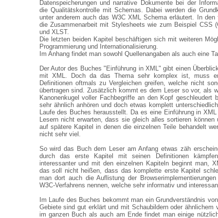
Datenspeicherungen und narrative Dokumente bei der Informa
die Qualitätskontrolle mit Schemas. Dabei werden die Grund
unter anderem auch das W3C XML Schema erläutert. In den fo
die Zusammenarbeit mit Stylesheets wie zum Beispiel CSS (
und XLST.
Die letzten beiden Kapitel beschäftigen sich mit weiteren Mög
Programmierung und Internationalisierung.
Im Anhang findet man sowohl Quellenangaben als auch eine T
Der Autor des Buches "Einführung in XML" gibt einen Überblick
mit XML. Doch da das Thema sehr komplex ist, muss er 
Definitionen oftmals zu Vergleichen greifen, welche nicht so
übertragen sind. Zusätzlich kommt es dem Leser so vor, als 
Kanonenkugel voller Fachbegriffe an den Kopf geschleudert
sehr ähnlich anhören und doch etwas komplett unterschiedlich
Laufe des Buches herausstellt. Da es eine Einführung in XML 
Lesern nicht erwarten, dass sie gleich alles sortieren können
auf spätere Kapitel in denen die einzelnen Teile behandelt w
nicht sehr viel.
So wird das Buch dem Leser am Anfang etwas zäh erschei
durch das erste Kapitel mit seinen Definitionen kämpf
interessanter und mit den einzelnen Kapiteln beginnt man, 
das soll nicht heißen, dass das komplette erste Kapitel schle
man dort auch die Auflistung der Browserimplementierungen
W3C-Verfahrens nennen, welche sehr informativ und interessant
Im Laufe des Buches bekommt man ein Grundverständnis von
Gebiete sind gut erklärt und mit Schaubildern oder ähnlichem 
im ganzen Buch als auch am Ende findet man einige nützlich