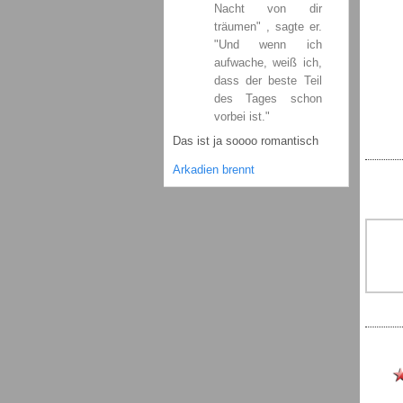
Nacht von dir
träumen" , sagte er.
"Und wenn ich
aufwache, weiß ich,
dass der beste Teil
des Tages schon
vorbei ist."
Das ist ja soooo romantisch
Arkadien brennt