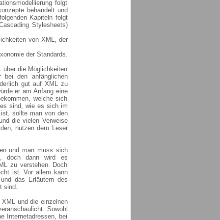
tionsmodellierung folgt
konzepte behandelt und
lgenden Kapiteln folgt
Cascading Stylesheets)
lichkeiten von XML, der
axonomie der Standards.
 über die Möglichkeiten
bei den anfänglichen
nderlich gut auf XML zu
würde er am Anfang eine
 bekommen, welche sich
es sind, wie es sich im
ist, sollte man von den
 und die vielen Verweise
erden, nützen dem Leser
nen und man muss sich
en, doch dann wird es
XML zu verstehen. Doch
cht ist. Vor allem kann
 und das Erläutern des
 sind.
 XML und die einzelnen
veranschaulicht. Sowohl
e Internetadressen, bei