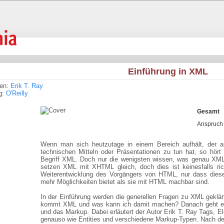
Einführung in XML
ren:
Erik T. Ray
g:
O'Reilly
Gesamt
Anspruch
Wenn man sich heutzutage in einem Bereich aufhält, der a
technischen Mitteln oder Präsentationen zu tun hat, so hör
Begriff XML. Doch nur die wenigsten wissen, was genau XML 
setzen XML mit XHTML gleich, doch dies ist keinesfalls ric
Weiterentwicklung des Vorgängers von HTML, nur dass dies
mehr Möglichkeiten bietet als sie mit HTML machbar sind.
In der Einführung werden die generellen Fragen zu XML gekl
kommt XML und was kann ich damit machen? Danach geht e
und das Markup. Dabei erläutert der Autor Erik T. Ray Tags,
genauso wie Entities und verschiedene Markup-Typen. Nach der