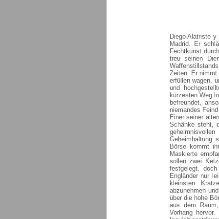
Diego Alatriste y
Madrid. Er schlä
Fechtkunst durc
treu seinen Dien
Waffenstillstan
Zeiten. Er nimmt 
erfüllen wagen, 
und hochgestell
kürzesten Weg lo
befreundet, ans
niemandes Feind 
Einer seiner alt
Schänke steht, d
geheimnisvollen
Geheimhaltung se
Börse kommt ihm
Maskierte empfa
sollen zwei Ketz
festgelegt, doc
Engländer nur le
kleinsten Krat
abzunehmen und a
über die hohe Bör
aus dem Raum, 
Vorhang hervor. 