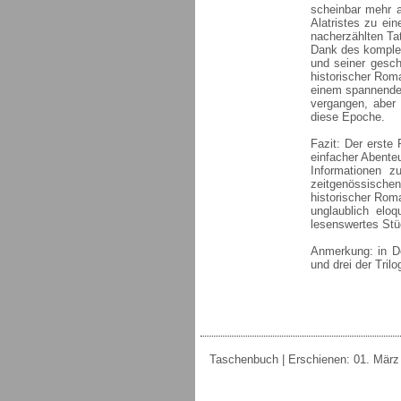
scheinbar mehr a
Alatristes zu ei
nacherzählten Ta
Dank des komplex
und seiner geschi
historischer Rom
einem spannenden
vergangen, aber 
diese Epoche.
Fazit: Der erste 
einfacher Abenteu
Informationen z
zeitgenössisch
historischer Roma
unglaublich elo
lesenswertes Stü
Anmerkung: in De
und drei der Tril
Taschenbuch | Erschienen: 01. März 20