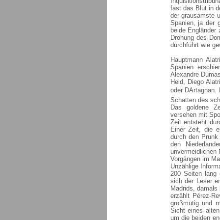
Inquisitionstrib
fast das Blut in
der grausamste u
Spanien, ja der 
beide Engländer 
Drohung des Domi
durchführt wie g
Hauptmann Alatri
Spanien erschie
Alexandre Dumas 
Held, Diego Alatr
oder DArtagnan. 
Schatten des sch
Das goldene Zei
versehen mit Spo
Zeit entsteht du
Einer Zeit, die
durch den Prunk 
den Niederland
unvermeidlichen 
Vorgängen im Mad
Unzählige Inform
200 Seiten lang 
sich der Leser en
Madrids, damals 
erzählt Pérez-Re
großmütig und me
Sicht eines alte
um die beiden eng