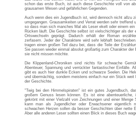
schon das erste Buch, ist auch diese Geschichte voll von ab
grausamen Wesen und gefährlichen Gegenden.
Auch wenn dies ein Jugendbuch ist, wird dennoch nicht allzu z
umgegangen. Grausamkeiten und Verrat werden sehr treffend un
so dass man sich manches Mal als Leser ekelt oder einem ein 
Rücken läuft. Die Geschichte selbst ist vielschichtiger als der 
Ortswechseln geprägt. Dadurch erhält der Roman erzähle
zerfasern. Jeder der Charaktere wird sehr lebhaft beschriebe
tragen einen großen Teil dazu bei, dass die Teile der Erzählu
Sie passen wieder einmal absolut großartig zum Charakter der
sie nicht missen möchte.
Die Klippenland-Chroniken sind nichts für schwache Gemüt
Abenteuer, Spannung und verrückter fantastischer Einfälle. 
gibt es auch hier dunkle Ecken und schwarze Seelen. Die Held
und übermächtig, sondern meistens einfach nur ein Stück weit 
der Geschichte.
"Twig bei den Himmelspiraten" ist ein gutes Jugendbuch, d
großem Genuss lesen können. Es ist eine abenteuerliche, in
gekrönt mit einer Vielzahl von Zeichnungen und einer Menge
kann man als Jugendlicher oder Erwachsener eigentlich ni
schwachen Herzen sollen da besser Geschichten über nette E
Aber alle anderen Leser sollten einen Blick in dieses Buch wag