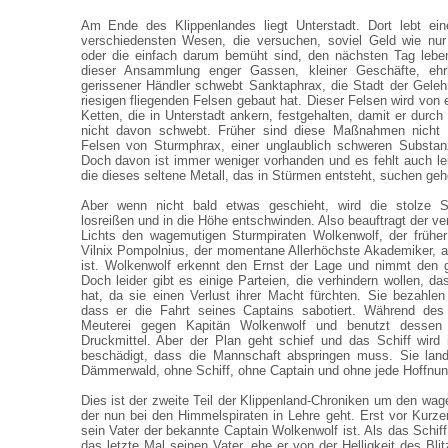
Am Ende des Klippenlandes liegt Unterstadt. Dort lebt ei
verschiedensten Wesen, die versuchen, soviel Geld wie nur
oder die einfach darum bemüht sind, den nächsten Tag lebe
dieser Ansammlung enger Gassen, kleiner Geschäfte, ehr
gerissener Händler schwebt Sanktaphrax, die Stadt der Geleh
riesigen fliegenden Felsen gebaut hat. Dieser Felsen wird von
Ketten, die in Unterstadt ankern, festgehalten, damit er durch
nicht davon schwebt. Früher sind diese Maßnahmen nicht 
Felsen von Sturmphrax, einer unglaublich schweren Substanz
Doch davon ist immer weniger vorhanden und es fehlt auch leid
die dieses seltene Metall, das in Stürmen entsteht, suchen ge
Aber wenn nicht bald etwas geschieht, wird die stolze S
losreißen und in die Höhe entschwinden. Also beauftragt der ve
Lichts den wagemutigen Sturmpiraten Wolkenwolf, der früher
Vilnix Pompolnius, der momentane Allerhöchste Akademiker,
ist. Wolkenwolf erkennt den Ernst der Lage und nimmt den g
Doch leider gibt es einige Parteien, die verhindern wollen, da
hat, da sie einen Verlust ihrer Macht fürchten. Sie bezahle
dass er die Fahrt seines Captains sabotiert. Während des 
Meuterei gegen Kapitän Wolkenwolf und benutzt dessen
Druckmittel. Aber der Plan geht schief und das Schiff wir
beschädigt, dass die Mannschaft abspringen muss. Sie lande
Dämmerwald, ohne Schiff, ohne Captain und ohne jede Hoffnun
Dies ist der zweite Teil der Klippenland-Chroniken um den wa
der nun bei den Himmelspiraten in Lehre geht. Erst vor Kurze
sein Vater der bekannte Captain Wolkenwolf ist. Als das Schiff
das letzte Mal seinen Vater, ehe er von der Helligkeit des Bli