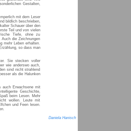
sonderlichen Gestalten,
imperlich mit dem Leser
d bildlich beschrieben,
kalter Schauer über den
erste Teil und von vielen
rische Tiefe, ohne zu
n. Auch die Zeichnungen
ng mehr Leben erhalten.
 Erzählung, so dass man
er. Sie stecken voller
Aber wie anderswo auch,
en sind nicht strahlend
besser als die Halunken
as auch Erwachsene mit
telligente Geschichte,
 Spaß beim Lesen. Mehr
cht wollen. Leute mit
lfchen und Feen lesen.
en.
Daniela Hanisch