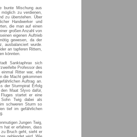
ne bunte Mischung aus
 möglich zu verdienen,
nd zu überstehen. Über
licher Handwerker und
rten, die man auf einen
 einer großen Anzahl von
 seinen eigenen Auftrieb
nötig gewesen, da der
, ausbalanciert wurde.
er an tapferen Rittern,
hen könnten.
tadt Sanktaphrax sich
rzweifelte Professor des
 einmal Ritter war, ehe
 an die Macht gekommen
efährlichen Auftrag an.
ss der Sturmpirat Erfolg
n den Maat Slyvo dafür,
Fluges startet er eine
 Sohn Twig dabei als
d im schweren Sturm so
n tief im gefährlichen
g.
genmutigen Jungen Twig,
m hat er erfahren, dass
 zu Bruch geht, sieht er
tzes geblendet wird. Wie