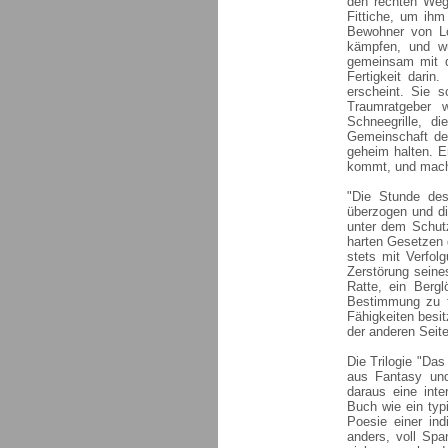
den rechten Weg
Fittiche, um ihm 
Bewohner von Lo
kämpfen, und wu
gemeinsam mit d
Fertigkeit dari
erscheint. Sie 
Traumratgeber 
Schneegrille, d
Gemeinschaft der
geheim halten. E
kommt, und macht
"Die Stunde des
überzogen und d
unter dem Schutz
harten Gesetzen 
stets mit Verfol
Zerstörung seine
Ratte, ein Bergl
Bestimmung zu f
Fähigkeiten besit
der anderen Seite
Die Trilogie "Da
aus Fantasy und
daraus eine inte
Buch wie ein typ
Poesie einer ind
anders, voll Spa