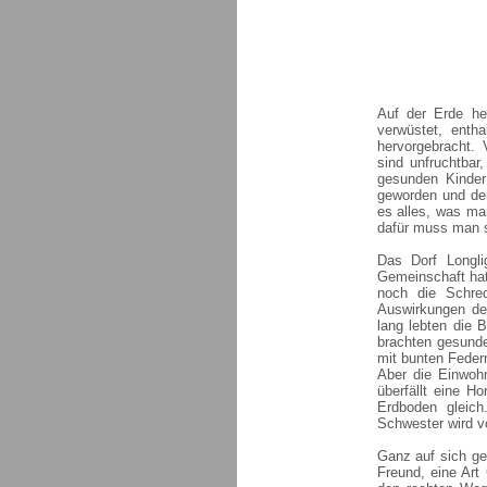
Auf der Erde he
verwüstet, enth
hervorgebracht.
sind unfruchtbar
gesunden Kinder 
geworden und der
es alles, was ma
dafür muss man s
Das Dorf Longli
Gemeinschaft hat
noch die Schre
Auswirkungen de
lang lebten die 
brachten gesunde
mit bunten Federn
Aber die Einwohn
überfällt eine H
Erdboden gleich
Schwester wird vo
Ganz auf sich ges
Freund, eine Art 