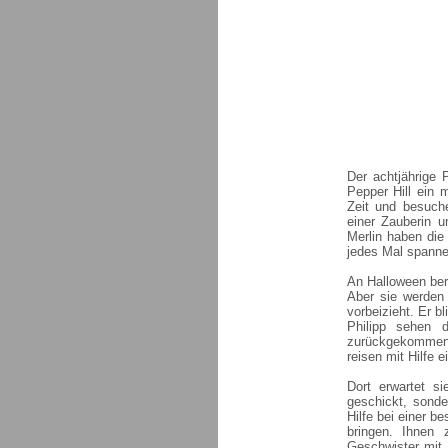
Der achtjährige 
Pepper Hill ein 
Zeit und besuch
einer Zauberin 
Merlin haben die
jedes Mal spanne
An Halloween bere
Aber sie werden 
vorbeizieht. Er b
Philipp sehen 
zurückgekommen i
reisen mit Hilfe 
Dort erwartet s
geschickt, sonde
Hilfe bei einer b
bringen. Ihnen 
Geschwister mit 