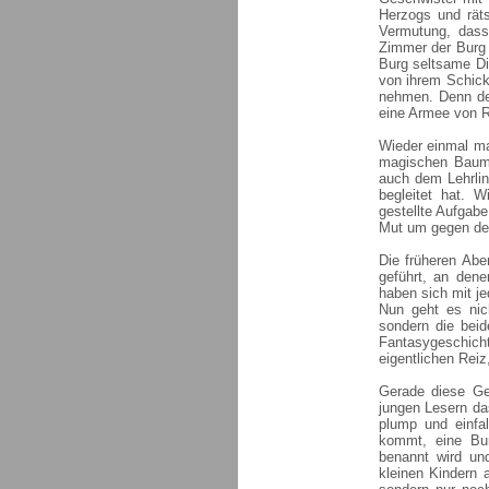
Herzogs und räts
Vermutung, dass
Zimmer der Burg 
Burg seltsame Di
von ihrem Schick
nehmen. Denn de
eine Armee von R
Wieder einmal ma
magischen Baumh
auch dem Lehrlin
begleitet hat. W
gestellte Aufgab
Mut um gegen den
Die früheren Abe
geführt, an dene
haben sich mit j
Nun geht es nic
sondern die beid
Fantasygeschich
eigentlichen Rei
Gerade diese Ges
jungen Lesern das
plump und einfa
kommt, eine Bur
benannt wird und
kleinen Kindern 