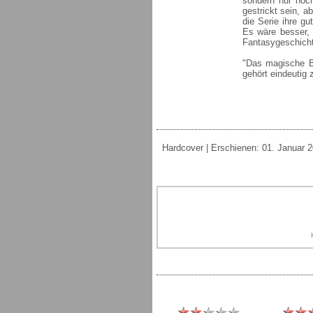
sondern nur noch
gestrickt sein, a
die Serie ihre g
Es wäre besser,
Fantasygeschicht
"Das magische Ba
gehört eindeutig 
Hardcover | Erschienen: 01. Januar 20