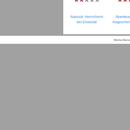
Nanook, Herrscherin
Abenteue
der Eiswüste
magische
Media-Mania