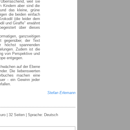
 Überraschend, weil sie
 Kindern aber sind die
 und das kleine, grüne
gen die beiden einfach
rokodil (die leider dem
dil und Giraffe" erwähnt
egeistert über dieses
ormatigen, ganzseitigen
tt gegenüber, der Text
er höchst spannenden
elungen. Zudem ist die
ung von Perspektive und
ppe entgegen.
Schwächen auf der Ebene
nder. Die liebenswerten
derbuches machen eine
uer - ein Gewinn jeder
fallen.
Stefan Erlemann
uro | 32 Seiten | Sprache: Deutsch