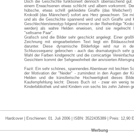
Doch die Geschichte funktioniert dennoch überraschend gut.
einem Erwachsenen etwas schlicht und albern vorkommt. Den
hübsche, etwas schrill gekleidete Giraffe (das Weibchen!)
Krokodil (das Männchen!) sofort ans Herz gewachsen. Sie mö
und als die Geschichte spannend wird und sich Giraffe und K
Geschlechterstereotyp folgend immer in der Reihenfolge "Kroko
werden) als wahre Helden erweisen, sind sie regelrecht b
"seltsame Paar".
Grafisch sind die Bilder sehr geschickt angelegt. Einer großf
Zeichnung mit eingearbeitetem Text liegt ein Bildausschni
darunter. Diese dynamische Bilderfolge wird nur in d
Schlusssequenz gebrochen - auch das dramaturgisch sehr g
Wahl der Farben kindgerecht und die comicartige Vereinfach
Gesichtern kommt der Sehgewohnheit der anvisierten Altersgru
Fazit: Ein sehr schönes, spannendes Abenteuer mit leichten 
der Motivation der "Neider" - zumindest in den Augen der Ki
Helden und die künstlerische Hochwertigkeit dieses Bil
Kaufempfehlung leicht: Dieses Buch ist - zwar ein wenig te
Kinderbibliothek und wird Kindern von sechs bis zehn Jahren ge
Hardcover | Erschienen: 01. Juli 2006 | ISBN: 3522435389 | Preis: 12,90 E
Werbung