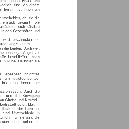
underschönen Haus und
iedlich sind. An einem
r herum, ist ihnen ein
entscheiden, ob sie die
ffenstadt gewinnt. Sie
amüsieren sich köstlich
e, in den Geschäften und
t wird, erschrecken sie
stadt wegzufahren.
ken die beiden. Doch weit
cheinen sogar Angst vor
raffe beschließen, nach
e in Ruhe. Da hören sie
s Liebespaar" ihr drittes
 ein quietschbuntes,
 bis zehn Jahren ihre
ressionistisch. Durch die
iere und die Bewegung
on Giraffe und Krokodil,
odilstadt sofort klar.
 Reaktion der Tiere auf
 sind Unterschiede in
ürlich. Für sie sind die
 sich lieben, sehen sie