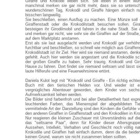
Giraffe und Krokodil lieben sich. Sie leben in einem w
manchmal merken sie gar nicht mehr, dass sie so untersch
wunderschönen Tag, Krokodil und Giraffe hängen einfach nu
bisschen langweilig.
Sie beschließen, einen Ausflug zu machen. Eine Münze soll 
Giraffenstadt oder die Krokodilstadt besuchen sollen. Gira
besteigen ihr Girodilmobil und fahren in die nahe Stadt. Sie 
und merken gar nicht, wie sehr sie die Giraffen auf der Straß
auf dem Marktplatz anstarren.
Erst als sie laut ausgelacht werden und Krokodil gar verhöhn
furchtbar und beschließen, so schnell wie möglich aus Giraffen
Krokodilstadt ist ihr Ziel. Hier wird sie niemand anstarren, den
gefehlt. Auch hier werden sie angestarrt und die Krokodile s
der großen Giraffe zu haben. Sehr traurig. Krokodil und Gi
Hause zu fahren. Dort findet sie niemand seltsam und lässt si
laute Hilferufe und eine Feuerwehrsirene ertönt.
Daniela Kulot legt mit "Krokodil und Giraffe - Ein richtig echte
Buch mit den tierischen Helden vor. Und wieder ist es
vergnügliches Abenteuer geworden, dem Kinder von sechs
Aufmerksamkeit leihen werden.
Die Bilder sind farbenfroh und bei aller Detailliertheit fast exp
leuchtenden Farben, das Mienenspiel der abgebildeten T
vermittelnde Art der Darstellung sind den Kindern die Gefühle v
den anderen Giraffen in Giraffenstadt und den Krokodilen in Krok
Nur reagieren die kleinen Zuschauer mit Unverständnis auf die
das "seltsame Paar", denn für Kinder dieser Altersgruppe
Aussehen, Intellekt, Verhalten und Geschlecht noch völlig nat
Krokodile und Giraffen halt einfach dumm, denn da die beiden
keinen Grund, warum sie nicht zusammen leben sollten.