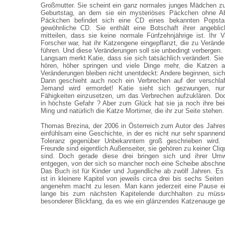
Großmutter. Sie scheint ein ganz normales junges Mädchen zu 
Geburtstag, an dem sie ein mysteriöses Päckchen ohne Ab
Päckchen befindet sich eine CD eines bekannten Popsta
gewöhnliche CD. Sie enthält eine Botschaft ihrer angeblich
mitteilen, dass sie keine normale Fünfzehnjährige ist. Ihr V
Forscher war, hat ihr Katzengene eingepflanzt, die zu Verände
führen. Und diese Veränderungen soll sie unbedingt verbergen.
Langsam merkt Katie, dass sie sich tatsächlich verändert. Sie
hören, höher springen und viele Dinge mehr, die Katzen 
Veränderungen bleiben nicht unentdeckt: Andere beginnen, sich 
Dann geschieht auch noch ein Verbrechen auf der verschla
Jemand wird ermordet! Katie sieht sich gezwungen, nun
Fähigkeiten einzusetzen, um das Verbrechen aufzuklären. Doc
in höchste Gefahr ? Aber zum Glück hat sie ja noch ihre be
Ming und natürlich die Katze Mortimer, die ihr zur Seite stehen.
Thomas Brezina, der 2006 in Österreich zum Autor des Jahres
einfühlsam eine Geschichte, in der es nicht nur sehr spannend
Toleranz gegenüber Unbekanntem groß geschrieben wird. 
Freunde sind eigentlich Außenseiter, sie gehören zu keiner Cliq
sind. Doch gerade diese drei bringen sich und ihrer Umwe
entgegen, von der sich so mancher noch eine Scheibe abschne
Das Buch ist für Kinder und Jugendliche ab zwölf Jahren. Es
ist in kleinere Kapitel von jeweils circa drei bis sechs Seiten
angenehm macht zu lesen. Man kann jederzeit eine Pause ei
lange bis zum nächsten Kapitelende durchhalten zu müss
besonderer Blickfang, da es wie ein glänzendes Katzenauge gest