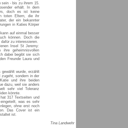
sein - bis zu ihrem 15.
sender erhält. In dem
rs, doch es ist keine
 toten Eltern, die ihr
ater, der ein bekannter
rungen in Katies Körper
 kann auf einmal besser
auch können. Doch die
dafür zu interessieren.
fenen Insel St Jeremy:
 ihre geheimnisvollen
h dabei begibt sie sich
iden Freunde Laura und
 gewählt wurde, erzählt
 zugeht, sondern in der
Katie und ihre beiden
ue dazu, weil sie anders
lt sehr viel Toleranz
iden könnte.
 hat 317 Textseiten und
 eingeteilt, was es sehr
nlegen, ohne erst noch
en. Das Cover ist ein
altet ist.
Tina Landwehr