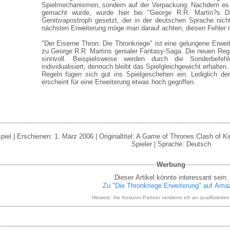
Spielmechanismen, sondern auf der Verpackung: Nachdem es b
gemacht wurde, wurde hier bei "George R.R. Martin?s D
Genitivapostroph gesetzt, der in der deutschen Sprache nicht
nächsten Erweiterung möge man darauf achten, diesen Fehler 
"Der Eiserne Thron: Die Thronkriege" ist eine gelungene Erweit
zu George R.R. Martins genialer Fantasy-Saga. Die neuen Reg
sinnvoll. Beispielsweise werden durch die Sonderbefe
individualisiert, dennoch bleibt das Spielgleichgewicht erhalten
Regeln fügen sich gut ins Spielgeschehen ein. Lediglich de
erscheint für eine Erweiterung etwas hoch gegriffen.
spiel | Erschienen: 1. März 2006 | Originaltitel: A Game of Thrones Clash of Ki
Spieler | Sprache: Deutsch
Werbung
Dieser Artikel könnte interessant sein:
Zu "Die Thronkriege Erweiterung" auf Ama
Hinweis: Als Amazon-Partner verdiene ich an qualifizierte