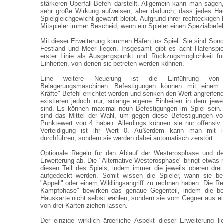
stärkeren Überfall-Befehl darstellt. Allgemein kann man sagen
sehr große Wirkung aufweisen, aber dadurch, dass jedes Hau
Spielgleichgewicht gewahrt bleibt. Aufgrund ihrer rechteckige
Mitspieler immer Bescheid, wenn ein Spieler einen Spezialbefehl
Mit dieser Erweiterung kommen Häfen ins Spiel. Sie sind Sond
Festland und Meer liegen. Insgesamt gibt es acht Hafenspie
erster Linie als Ausgangspunkt und Rückzugsmöglichkeit für
Einheiten, von denen sie betreten werden können.
Eine weitere Neuerung ist die Einführung von 
Belagerungsmaschinen. Befestigungen können mit einem
Kräfte"-Befehl errichtet werden und senken den Wert angreifend
existieren jedoch nur, solange eigene Einheiten in dem jeweil
sind. Es können maximal neun Befestigungen im Spiel sein
sind das Mittel der Wahl, um gegen diese Befestigungen vo
Punktewert von 4 haben. Allerdings können sie nur offensiv
Verteidigung ist ihr Wert 0. Außerdem kann man mit 
durchführen, sondern sie werden dabei automatisch zerstört.
Optionale Regeln für den Ablauf der Westerosphase und d
Erweiterung ab. Die "Alternative Westerosphase" bringt etwas 
diesen Teil des Spiels, indem immer die jeweils oberen drei
aufgedeckt werden. Somit wissen die Spieler, wann sie be
"Appell" oder einem Wildlingsangriff zu rechnen haben. Die Reg
Kampfphase" bewirken das genaue Gegenteil, indem die bei
Hauskarte nicht selbst wählen, sondern sie vom Gegner aus e
von drei Karten ziehen lassen.
Der einzige wirklich ärgerliche Aspekt dieser Erweiterung l