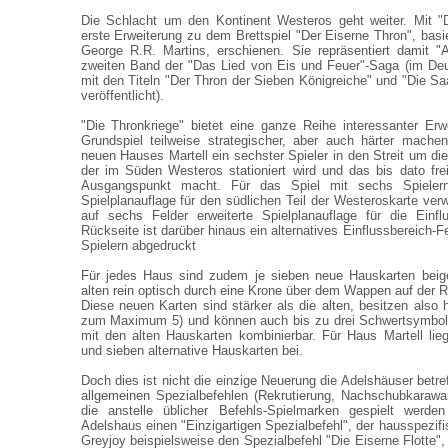
Die Schlacht um den Kontinent Westeros geht weiter. Mit "D
erste Erweiterung zu dem Brettspiel "Der Eiserne Thron", ba
George R.R. Martins, erschienen. Sie repräsentiert damit "
zweiten Band der "Das Lied von Eis und Feuer"-Saga (im De
mit den Titeln "Der Thron der Sieben Königreiche" und "Die S
veröffentlicht).
"Die Thronkriege" bietet eine ganze Reihe interessanter Er
Grundspiel teilweise strategischer, aber auch härter mache
neuen Hauses Martell ein sechster Spieler in den Streit um die
der im Süden Westeros stationiert wird und das bis dato fr
Ausgangspunkt macht. Für das Spiel mit sechs Spielern
Spielplanauflage für den südlichen Teil der Westeroskarte ver
auf sechs Felder erweiterte Spielplanauflage für die Einfl
Rückseite ist darüber hinaus ein alternatives Einflussbereich-Fe
Spielern abgedruckt
Für jedes Haus sind zudem je sieben neue Hauskarten beige
alten rein optisch durch eine Krone über dem Wappen auf der R
Diese neuen Karten sind stärker als die alten, besitzen also 
zum Maximum 5) und können auch bis zu drei Schwertsymbole 
mit den alten Hauskarten kombinierbar. Für Haus Martell lie
und sieben alternative Hauskarten bei.
Doch dies ist nicht die einzige Neuerung die Adelshäuser betr
allgemeinen Spezialbefehlen (Rekrutierung, Nachschubkaraw
die anstelle üblicher Befehls-Spielmarken gespielt werde
Adelshaus einen "Einzigartigen Spezialbefehl", der hausspezifi
Greyjoy beispielsweise den Spezialbefehl "Die Eiserne Flotte",