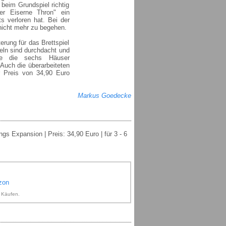
eim Grundspiel richtig
er Eiserne Thron" ein
s verloren hat. Bei der
nicht mehr zu begehen.
erung für das Brettspiel
eln sind durchdacht und
hle die sechs Häuser
. Auch die überarbeiteten
r Preis von 34,90 Euro
Markus Goedecke
ngs Expansion | Preis: 34,90 Euro | für 3 - 6
zon
n Käufen.