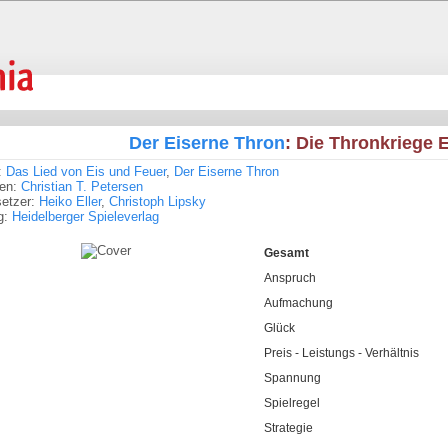
Der Eiserne Thron
: Die Thronkriege 
:
Das Lied von Eis und Feuer
,
Der Eiserne Thron
ren:
Christian T. Petersen
setzer:
Heiko Eller
,
Christoph Lipsky
g:
Heidelberger Spieleverlag
Gesamt
Anspruch
Aufmachung
Glück
Preis - Leistungs - Verhältnis
Spannung
Spielregel
Strategie