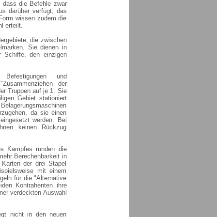
, dass die Befehle zwar
s darüber verfügt, das
n Form wissen zudem die
 erteilt.
ergebiete, die zwischen
lmarken. Sie dienen in
 Schiffe, den einzigen
Befestigungen und
 "Zusammenziehen der
er Truppen auf je 1. Sie
igen Gebiet stationiert
. Belagerungsmaschinen
rzugehen, da sie einen
 eingesetzt werden. Bei
ihnen keinen Rückzug
es Kampfes runden die
mehr Berechenbarkeit in
 Karten der drei Stapel
ispielsweise mit einem
eln für die "Alternative
den Kontrahenten ihre
iner verdeckten Auswahl
iegt nicht in den neuen