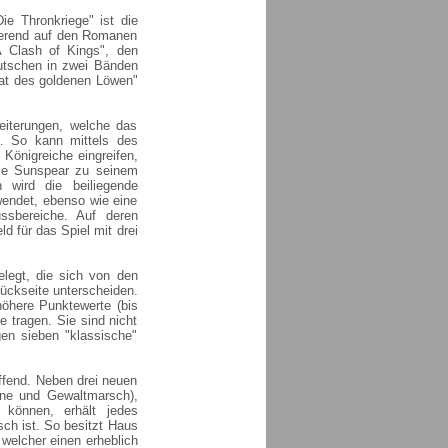
ie Thronkriege" ist die
sierend auf den Romanen
A Clash of Kings", den
utschen in zwei Bänden
aat des goldenen Löwen"
weiterungen, welche das
n. So kann mittels des
 Königreiche eingreifen,
eie Sunspear zu seinem
 wird die beiliegende
wendet, ebenso wie eine
ussbereiche. Auf deren
ld für das Spiel mit drei
legt, die sich von den
ückseite unterscheiden.
höhere Punktewerte (bis
tragen. Sie sind nicht
gen sieben "klassische"
effend. Neben drei neuen
ane und Gewaltmarsch),
n können, erhält jedes
sch ist. So besitzt Haus
 welcher einen erheblich