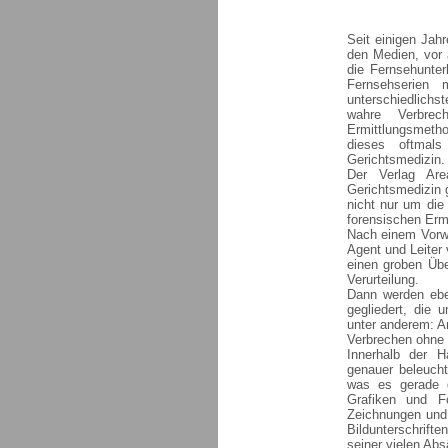
Seit einigen Jah
den Medien, vor 
die Fernsehunter
Fernsehserien 
unterschiedlich
wahre Verbrec
Ermittlungsmetho
dieses oftmals
Gerichtsmedizin.
Der Verlag Ar
Gerichtsmedizin g
nicht nur um die
forensischen Erm
Nach einem Vorwo
Agent und Leiter
einen groben Übe
Verurteilung.
Dann werden ebe
gegliedert, die 
unter anderem: A
Verbrechen ohne 
Innerhalb der H
genauer beleucht
was es gerade g
Grafiken und Fo
Zeichnungen und 
Bildunterschrifte
seiner vielen Abs