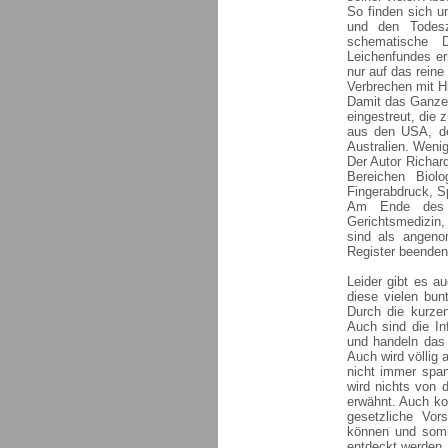
So finden sich u
und den Todesz
schematische 
Leichenfundes erm
nur auf das rein
Verbrechen mit H
Damit das Ganze n
eingestreut, die
aus den USA, de
Australien. Wenig
Der Autor Richar
Bereichen Biol
Fingerabdruck, Sp
Am Ende des B
Gerichtsmedizin,
sind als angeno
Register beenden
Leider gibt es a
diese vielen bun
Durch die kurzen
Auch sind die Inf
und handeln das
Auch wird völlig
nicht immer span
wird nichts von 
erwähnt. Auch ko
gesetzliche Vor
können und somi
entdeckt werden.