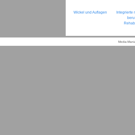
Wickel und Auflagen
Integrierte
beru
Rehabi
Media-Mania