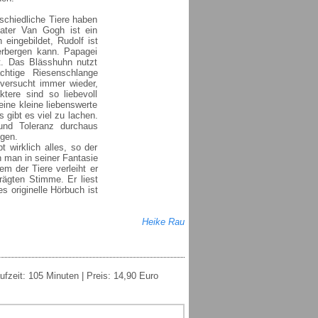
schiedliche Tiere haben
ater Van Gogh ist ein
 eingebildet, Rudolf ist
rbergen kann. Papagei
t. Das Blässhuhn nutzt
htige Riesenschlange
versucht immer wieder,
tere sind so liebevoll
ine kleine liebenswerte
 gibt es viel zu lachen.
und Toleranz durchaus
gen.
 wirklich alles, so der
n man in seiner Fantasie
em der Tiere verleiht er
rägten Stimme. Er liest
s originelle Hörbuch ist
Heike Rau
fzeit: 105 Minuten | Preis: 14,90 Euro