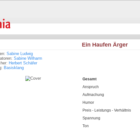
Ein Haufen Ärger
ren:
Sabine Ludwig
tratoren:
Sabine Wilharm
cher:
Herbert Schäfer
g:
Basisklang
Gesamt
Anspruch
Aufmachung
Humor
Preis - Leistungs - Verhältnis
Spannung
Ton