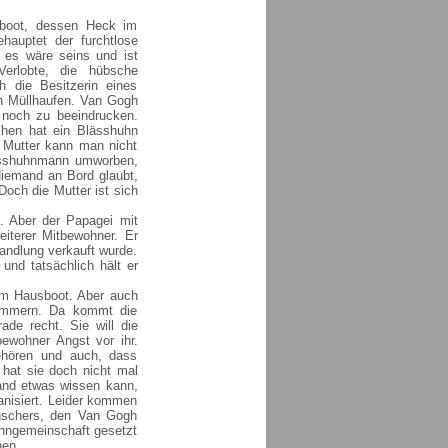
sboot, dessen Heck im
hauptet der furchtlose
 es wäre seins und ist
erlobte, die hübsche
 die Besitzerin eines
n Müllhaufen. Van Gogh
h noch zu beeindrucken.
hen hat ein Blässhuhn
 Mutter kann man nicht
Blässhuhnmann umworben,
Niemand an Bord glaubt,
och die Mutter ist sich
. Aber der Papagei mit
eiterer Mitbewohner. Er
handlung verkauft wurde.
und tatsächlich hält er
em Hausboot. Aber auch
kümmern. Da kommt die
ade recht. Sie will die
ewohner Angst vor ihr.
ehören und auch, dass
 hat sie doch nicht mal
mand etwas wissen kann,
ganisiert. Leider kommen
nschers, den Van Gogh
ohngemeinschaft gesetzt
hen.