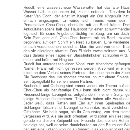
Rudolf, eine wasserscheue Wasserratte, hat das alte Hau
Wasser halb eingesunken ist, zuerst entdeckt. Trotzdem be
Kater Van Gogh, der einst im Kampf ein Ohr eingebüßt hat,
einfach eingezogen. Er würde sich freuen, wenn sein V
Perserkatze Chou-Chou, ebenfalls mit an Bord käme. Doch
Antiquitätenladens hält das Hausboot für einen schwimmende
legt sich für seine Angebetet tüchtig ins Zeug, um sie doc
Sein Plan geht auf. Chou-Chou kommt mit an Bord. Inzwisc
begonnen, auf dem Schiff ein Nest zu bauen. Eine werdende
einfach verscheuchen, soviel ist klar. Sie wird von einem 
den sie allerdings abweist. Das Ei sieht etwas seltsam aus. 
dass daraus eines Tages ein Blässhuhnküken schlüpfen wird. D
sicher und brütet mit Hingabe.
Rudolf hat unterdessen einen Vogel zum Abendbrot gefangen
Namen Frans will nicht gefressen werden. Also wird er ein w
leidet an dem Verlust seines Partners, der ohne ihn in der Zoo
Die Bewohner des Hausbootes trösten ihn mit einem Spiegel 
sein Spiegelbild für seinen neuen Partner.
Sauberkeit und Ordnung sind immer wieder ein Thema auf d
Chou-Chou als berufstätige Frau kann sich nicht darum 
Riesenschlange Evangelina, aufgefunden in einem Gully, ger
leidige Aufgabe übernehmen. Trotzdem haben alle Hausbootb
Jeder weiß, dass Ratten und Eier auf ihren Speiseplan g
Schlangen falsch sind. Evangelina kann das nicht verstehen,
Giftzähne. Sie heult sogar, als ihr Geburtstag, von dem nie
vergessen wird. Als sie sich offenbart, wird sofort ein Fest or
gerade zu diesem Zeitpunkt die Freunde des kleinen Rehpi
beleidigt hat, weil er seine Hundehaufen an den Baum der W
hat, um eine Entschuldigung zu fordern. Das kann nicht gut ge