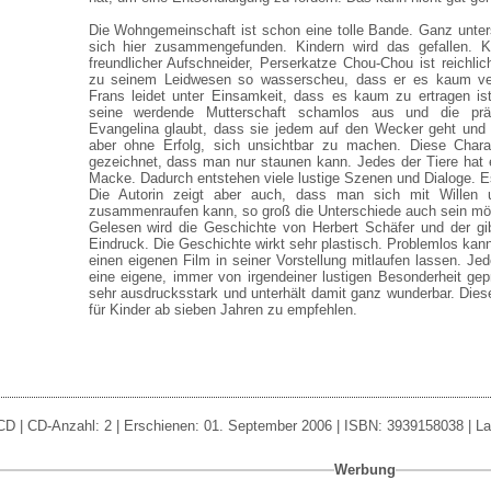
Die Wohngemeinschaft ist schon eine tolle Bande. Ganz unter
sich hier zusammengefunden. Kindern wird das gefallen. K
freundlicher Aufschneider, Perserkatze Chou-Chou ist reichlich
zu seinem Leidwesen so wasserscheu, dass er es kaum ve
Frans leidet unter Einsamkeit, dass es kaum zu ertragen is
seine werdende Mutterschaft schamlos aus und die präc
Evangelina glaubt, dass sie jedem auf den Wecker geht und 
aber ohne Erfolg, sich unsichtbar zu machen. Diese Charak
gezeichnet, dass man nur staunen kann. Jedes der Tiere hat e
Macke. Dadurch entstehen viele lustige Szenen und Dialoge. Es
Die Autorin zeigt aber auch, dass man sich mit Willen 
zusammenraufen kann, so groß die Unterschiede auch sein mö
Gelesen wird die Geschichte von Herbert Schäfer und der gibt
Eindruck. Die Geschichte wirkt sehr plastisch. Problemlos kan
einen eigenen Film in seiner Vorstellung mitlaufen lassen. Jed
eine eigene, immer von irgendeiner lustigen Besonderheit gep
sehr ausdrucksstark und unterhält damit ganz wunderbar. Diese
für Kinder ab sieben Jahren zu empfehlen.
CD | CD-Anzahl: 2 | Erschienen: 01. September 2006 | ISBN: 3939158038 | Lau
Werbung