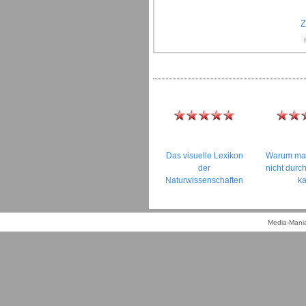
Z
Das visuelle Lexikon
Warum man
der
nicht durch
Naturwissenschaften
k
Media-Mania