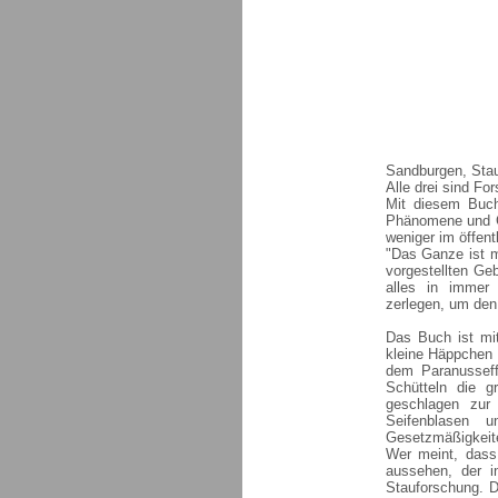
Sandburgen, Stau
Alle drei sind F
Mit diesem Buch 
Phänomene und Gr
weniger im öffen
"Das Ganze ist me
vorgestellten Ge
alles in immer 
zerlegen, um den
Das Buch ist mit
kleine Häppchen 
dem Paranussef
Schütteln die 
geschlagen zur
Seifenblasen 
Gesetzmäßigkeiten
Wer meint, dass
aussehen, der in
Stauforschung. D