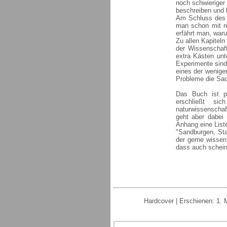
noch schwierige
beschreiben und b
Am Schluss des 
man schon mit r
erfährt man, waru
Zu allen Kapiteln
der Wissenschaft
extra Kästen unt
Experimente sind
eines der wenige
Probleme die Sac
Das Buch ist po
erschließt si
naturwissenschaft
geht aber dabei n
Anhang eine Liste
"Sandburgen, Sta
der gerne wissen
dass auch schein
Hardcover | Erschienen: 1. 