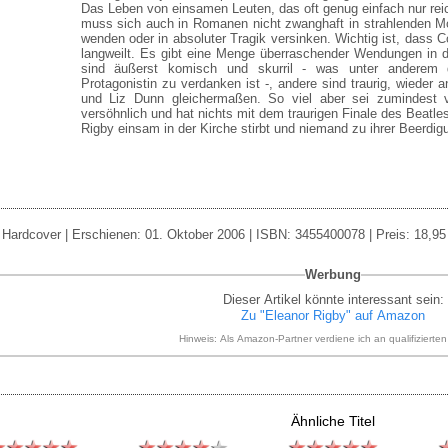
Das Leben von einsamen Leuten, das oft genug einfach nur reic
muss sich auch in Romanen nicht zwanghaft in strahlenden
wenden oder in absoluter Tragik versinken. Wichtig ist, dass 
langweilt. Es gibt eine Menge überraschender Wendungen i
sind äußerst komisch und skurril - was unter anderem 
Protagonistin zu verdanken ist -, andere sind traurig, wieder 
und Liz Dunn gleichermaßen. So viel aber sei zumindest v
versöhnlich und hat nichts mit dem traurigen Finale des Beatl
Rigby einsam in der Kirche stirbt und niemand zu ihrer Beerdig
Hardcover | Erschienen: 01. Oktober 2006 | ISBN: 3455400078 | Preis: 18,95
Werbung
Dieser Artikel könnte interessant sein:
Zu "Eleanor Rigby" auf Amazon
Hinweis: Als Amazon-Partner verdiene ich an qualifizierte
Ähnliche Titel