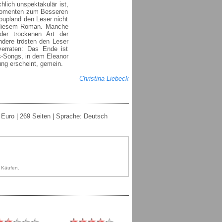
hlich unspektakulär ist,
 Momenten zum Besseren
Coupland den Leser nicht
n diesem Roman. Manche
der trockenen Art der
andere trösten den Leser
erraten: Das Ende ist
es-Songs, in dem Eleanor
ung erscheint, gemein.
Christina Liebeck
 Euro | 269 Seiten | Sprache: Deutsch
n Käufen.