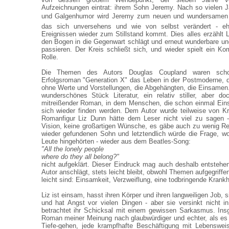
Aufzeichnungen eintrat: ihrem Sohn Jeremy. Nach so vielen J
und Galgenhumor wird Jeremy zum neuen und wundersamen Fi
das sich unversehens und wie von selbst verändert - e
Ereignissen wieder zum Stillstand kommt. Dies alles erzählt L
den Bogen in die Gegenwart schlägt und erneut wunderbare u
passieren. Der Kreis schließt sich, und wieder spielt ein K
Rolle.
Die Themen des Autors Douglas Coupland waren sch
Erfolgsroman "Generation X" das Leben in der Postmoderne, d
ohne Werte und Vorstellungen, die Abgehängten, die Einsamen. 
wunderschönes Stück Literatur, ein relativ stiller, aber do
mitreißender Roman, in dem Menschen, die schon einmal Eins
sich wieder finden werden. Dem Autor wurde teilweise von Kri
Romanfigur Liz Dunn hätte dem Leser nicht viel zu sagen -
Vision, keine großartigen Wünsche, es gäbe auch zu wenig R
wieder gefundenen Sohn und letztendlich würde die Frage, w
Leute hingehörten - wieder aus dem Beatles-Song:
"All the lonely people
where do they all belong?"
nicht aufgeklärt. Dieser Eindruck mag auch deshalb entstehen
Autor anschlägt, stets leicht bleibt, obwohl Themen aufgegriffen
leicht sind: Einsamkeit, Verzweiflung, eine todbringende Krankh
Liz ist einsam, hasst ihren Körper und ihren langweiligen Job, s
und hat Angst vor vielen Dingen - aber sie versinkt nicht in
betrachtet ihr Schicksal mit einem gewissen Sarkasmus. In
Roman meiner Meinung nach glaubwürdiger und echter, als es j
Tiefe-gehen, jede krampfhafte Beschäftigung mit Lebensweis