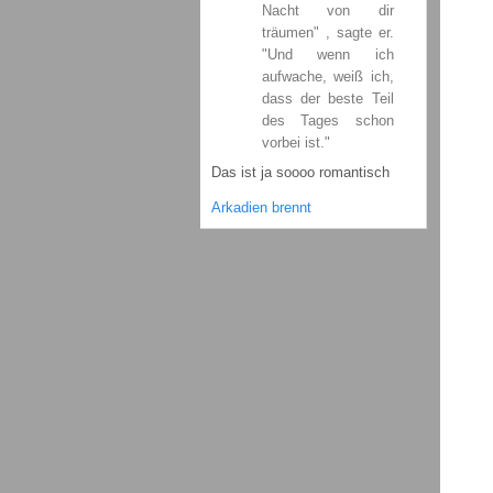
Nacht von dir
träumen" , sagte er.
"Und wenn ich
aufwache, weiß ich,
dass der beste Teil
des Tages schon
vorbei ist."
Das ist ja soooo romantisch
Arkadien brennt