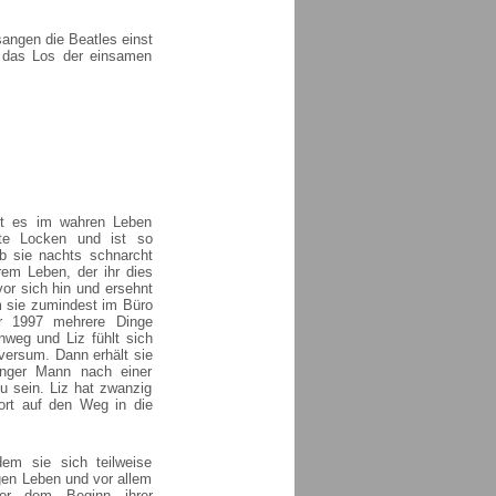
angen die Beatles einst
 das Los der einsamen
bt es im wahren Leben
ote Locken und ist so
Ob sie nachts schnarcht
rem Leben, der ihr dies
or sich hin und ersehnt
sie zumindest im Büro
hr 1997 mehrere Dinge
nweg und Liz fühlt sich
versum. Dann erhält sie
unger Mann nach einer
u sein. Liz hat zwanzig
ort auf den Weg in die
em sie sich teilweise
igen Leben und vor allem
or dem Beginn ihrer