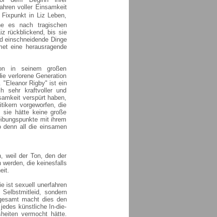
ahren voller Einsamkeit
xpunkt in Liz Leben,
he es nach tragischen
iz rückblickend, bis sie
nd einschneidende Dinge
omet eine herausragende
on in seinem großen
ie verlorene Generation
"Eleanor Rigby" ist ein
ch sehr kraftvoller und
amkeit verspürt haben,
tikern vorgeworfen, die
 sie hätte keine große
eibungspunkte mit ihrem
o denn all die einsamen
, weil der Ton, den der
 werden, die keinesfalls
eit.
ie ist sexuell unerfahren
 Selbstmitleid, sondern
sgesamt macht dies den
edes künstliche In-die-
heiten vermocht hätte.