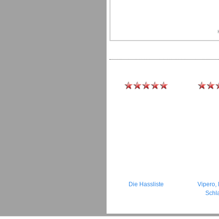
Die Hassliste
Vipero, 
Schl