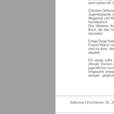
nach außen hin co
Christian Oeleman
Jugendsprache mi
Wuppertal und Ma
hochdeutsch.
Des Weiteren fi
Buch, die das Ga
darstellen.
Einige Dinge find
Freund Marco se
sind so dünn, da
abspielt.
Ein wenig mehr 
oftmals trocken
jugendlichen Lese
Insgesamt verpa
weniger - geglüc
Softcover | Erschienen: 01. J