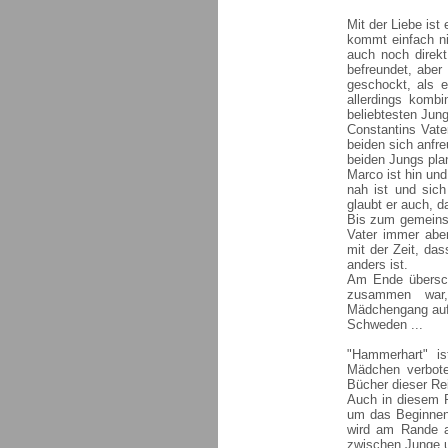
Mit der Liebe ist
kommt einfach ni
auch noch direk
befreundet, aber
geschockt, als 
allerdings komb
beliebtesten Jun
Constantins Vate
beiden sich anfr
beiden Jungs pla
Marco ist hin und 
nah ist und sich
glaubt er auch, da
Bis zum gemeins
Vater immer aben
mit der Zeit, das
anders ist.
Am Ende überschl
zusammen war,
Mädchengang auf 
Schweden ...
"Hammerhart" is
Mädchen verbote
Bücher dieser Re
Auch in diesem R
um das Beginnen
wird am Rande a
zwischen Junge u