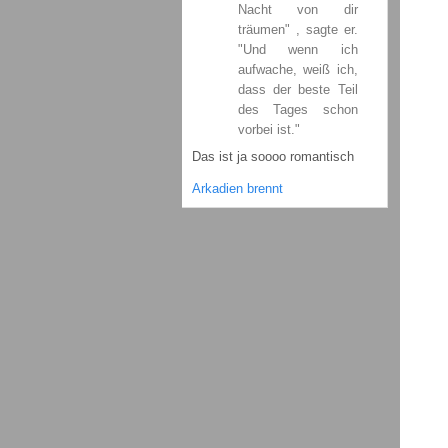
Nacht von dir
träumen" , sagte er.
"Und wenn ich
aufwache, weiß ich,
dass der beste Teil
des Tages schon
vorbei ist."
Das ist ja soooo romantisch
Arkadien brennt