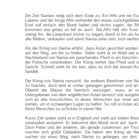
Die Zeit Narnias neigt sich dem Ende zu. Ein Affe und ein Ese
Löwens und der listige Affe verkleidet den etwas zurückgeblie
Esel soll einfach den Mund halten und nichts sagen, der Af
kümmern und genau so lief es auch. Der Affe hält den Esel
zwingt ihn, die Löwenhaut immer zu tragen, damit er ihn als A
alle Welten, verkaufen und somit Narnia unter sein Joch werfen
Als der König von Narnia erfährt, dass Aslan gesichtet worden 
auf den Weg, um ihn zu finden. Dabei sieht er im Wald wie
Nachbarland von Narnia ein sprechendes Pferd in ein Geschirr
der Peitsche vorantreiben. Der König befreit das Pferd und s
Gericht. Schnell steht für ihn fest, dass es sich bei diesem 
handelt.
Der König von Narnia versucht, die anderen Bewohner von Na
zu machen, doch wird er vorher gefangen genommen und an
Obwohl die Mäuse ihn heimlich versorgen, muss er m
Untergebenen von dem angeblichen Aslan benutzt und ausgebeu
sich an alte Geschichten, in denen Menschen aus einer an
kamen, um in schwierigen Lagen zu helfen. So ruft er Aslan an
diese Menschen zu schicken in seiner Not.
Kurze Zeit später steht er in England und sieht auf sieben Me
verwundert anstarren. Er bekommt den Mund nicht auf, auch 
Doch Peter und die anderen, die gerade zusammen am Tis
machen sich große Gedanken. Sie haben den König als Nar
suchen sie einen Weg, nach Narnia zu gelangen, um dor