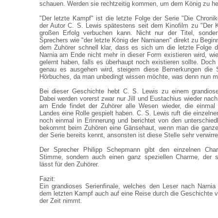
schauen. Werden sie rechtzeitig kommen, um dem König zu he
"Der letzte Kampf" ist die letzte Folge der Serie "Die Chroni
der Autor C. S. Lewis spätestens seit dem Kinofilm zu "Der 
großen Erfolg verbuchen kann. Nicht nur der Titel, sond
Sprechers wie "der letzte König der Narnianen" direkt zu Beg
dem Zuhörer schnell klar, dass es sich um die letzte Folge d
Narnia am Ende nicht mehr in dieser Form existieren wird, wi
gelernt haben, falls es überhaupt noch existieren sollte. Doc
genau es ausgehen wird, steigern diese Bemerkungen die
Hörbuches, da man unbedingt wissen möchte, was denn nun mit
Bei dieser Geschichte hebt C. S. Lewis zu einem grandiose
Dabei werden vorerst zwar nur Jill und Eustachius wieder nach
am Ende findet der Zuhörer alle Wesen wieder, die einmal
Landes eine Rolle gespielt haben. C. S. Lewis ruft die einzeln
noch einmal in Erinnerung und berichtet von den unterschie
bekommt beim Zuhören eine Gänsehaut, wenn man die ganze
der Serie bereits kennt, ansonsten ist diese Stelle sehr verwirr
Der Sprecher Philipp Schepmann gibt den einzelnen Chara
Stimme, sondern auch einen ganz speziellen Charme, der si
lässt für den Zuhörer.
Fazit:
Ein grandioses Serienfinale, welches den Leser nach Narnia
dem letzten Kampf auch auf eine Reise durch die Geschichte v
der Zeit nimmt.