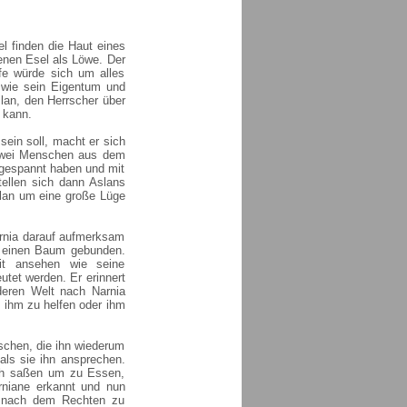
l finden die Haut eines
benen Esel als Löwe. Der
fe würde sich um alles
 wie sein Eigentum und
slan, den Herrscher über
 kann.
sein soll, macht er sich
 zwei Menschen aus dem
 gespannt haben und mit
tellen sich dann Aslans
Aslan um eine große Lüge
rnia darauf aufmerksam
 einen Baum gebunden.
it ansehen wie seine
tet werden. Er erinnert
deren Welt nach Narnia
, ihm zu helfen oder ihm
nschen, die ihn wiederum
als sie ihn ansprechen.
ch saßen um zu Essen,
niane erkannt und nun
t nach dem Rechten zu