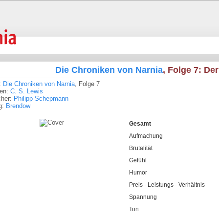
Die Chroniken von Narnia
, Folge 7: De
:
Die Chroniken von Narnia
, Folge 7
ren:
C. S. Lewis
cher:
Philipp Schepmann
g:
Brendow
Gesamt
Aufmachung
Brutalität
Gefühl
Humor
Preis - Leistungs - Verhältnis
Spannung
Ton