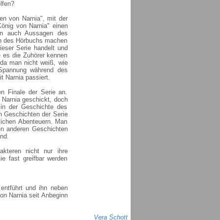
lfen?
ken von Narnia", mit der
König von Narnia" einen
ern auch Aussagen des
inn des Hörbuchs machen
ieser Serie handelt und
e es die Zuhörer kennen
h da man nicht weiß, wie
 Spannung während des
 Narnia passiert.
n Finale der Serie an.
 Narnia geschickt, doch
 in der Geschichte des
en Geschichten der Serie
dlichen Abenteuern. Man
n anderen Geschichten
end.
kteren nicht nur ihre
e fast greifbar werden
 entführt und ihn neben
on Narnia seit Anbeginn
Vera Schott