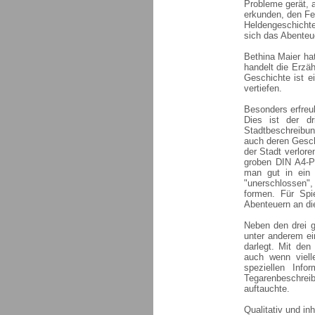
Probleme gerät, a
erkunden, den Fei
Heldengeschichte
sich das Abenteue
Bethina Maier ha
handelt die Erzäh
Geschichte ist e
vertiefen.
Besonders erfreul
Dies ist der dr
Stadtbeschreibun
auch deren Gesch
der Stadt verlor
groben DIN A4-Pl
man gut in ein 
"unerschlossen", 
formen. Für Spie
Abenteuern an di
Neben den drei gr
unter anderem ei
darlegt. Mit den
auch wenn vielle
speziellen Info
Tegarenbeschreib
auftauchte.
Qualitativ und inh