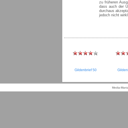
zu früheren Ausg
dass auch der Um
durchaus akzept
jedoch nicht wirkl
Gildenbrief 50
Gilden
Media-Mania