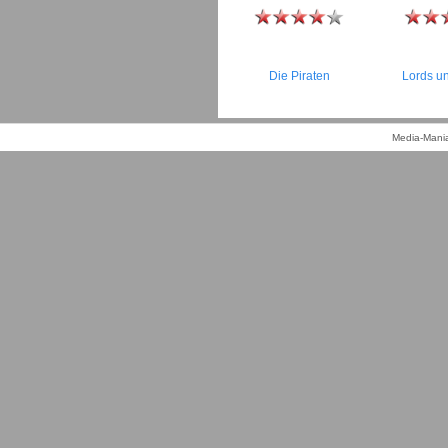
Die Piraten
Lords u
Media-Mania