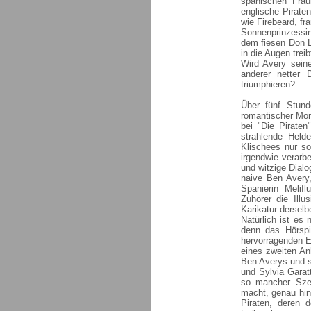
spanischen Fräu
englische Pirate
wie Firebeard, fr
Sonnenprinzessin
dem fiesen Don L
in die Augen treib
Wird Avery sein
anderer netter 
triumphieren?
Über fünf Stund
romantischer Mom
bei "Die Piraten
strahlende Helde
Klischees nur so
irgendwie verarb
und witzige Dialo
naive Ben Avery,
Spanierin Melif
Zuhörer die Illu
Karikatur derselb
Natürlich ist es
denn das Hörspi
hervorragenden E
eines zweiten An
Ben Averys und s
und Sylvia Garat
so mancher Sze
macht, genau hin
Piraten, deren 