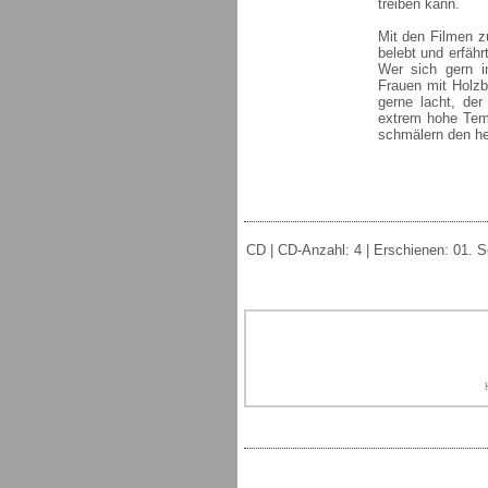
treiben kann.
Mit den Filmen z
belebt und erfäh
Wer sich gern i
Frauen mit Holz
gerne lacht, de
extrem hohe Tem
schmälern den he
CD | CD-Anzahl: 4 | Erschienen: 01. S