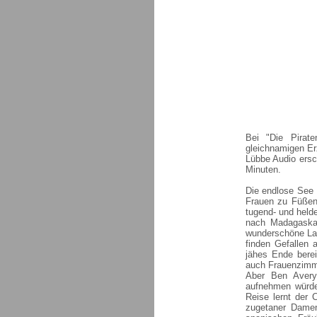
Bei "Die Pirat
gleichnamigen Er
Lübbe Audio ersc
Minuten.
Die endlose See 
Frauen zu Füßen:
tugend- und held
nach Madagaskar
wunderschöne Lad
finden Gefallen 
jähes Ende berei
auch Frauenzimm
Aber Ben Avery
aufnehmen würde
Reise lernt der 
zugetaner Damen