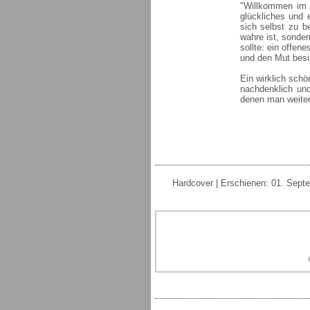
"Willkommen im H
glückliches und e
sich selbst zu b
wahre ist, sonder
sollte: ein offe
und den Mut besit
Ein wirklich schö
nachdenklich und
denen man weiter
Hardcover | Erschienen: 01. Septe