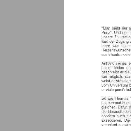
"Man sieht nur m
Prinz". Und denno
unsere Zivilisat
wird der Zugang z
mehr, was unser
Herzenswünschen
auch heute noch l
Anhand seines e
selbst finden un
beschreibt er di
wie möglich, dam
weist er ständig
vom Universum b
er viele persönlic
So wie Thomas Y
suchen und finde
gleichen. Dafür,
die Herausforder
sondern auch si
akzeptieren. Di
verankert zu sein