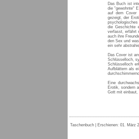
Das Buch ist int
die "gewohnte" E
auf dem Cover a
gezeigt, der Ero
psychologisches 
die Geschichte 
verfasst, erfähr
auch ihre Freunde
den Sex und was s
ein sehr abstrah
Das Cover ist an
Schlüsselloch, sy
Schlüsselloch e
Aufblättern als 
durchschimmernd
Eine durchwachs
Erotik, sondern 
Gott mit einbaut,
Taschenbuch | Erschienen: 01. März 20