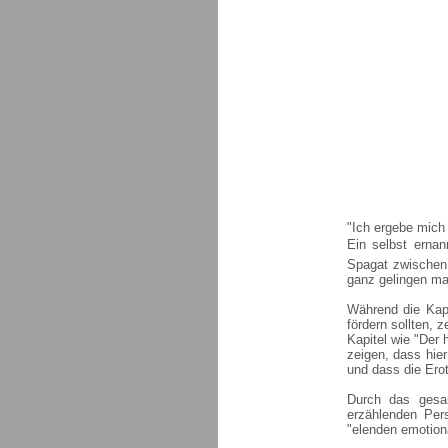
"Ich ergebe mich
Ein selbst erna
Spagat zwischen S
ganz gelingen ma
Während die Kapi
fördern sollten, 
Kapitel wie "Der 
zeigen, dass hie
und dass die Erot
Durch das gesam
erzählenden Pers
"elenden emotiona