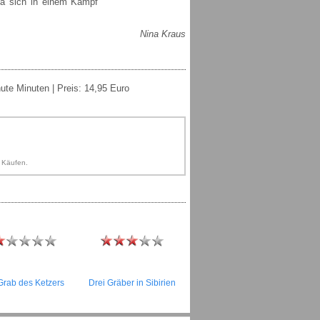
ena sich in einem Kampf
Nina Kraus
ute Minuten | Preis: 14,95 Euro
n Käufen.
Grab des Ketzers
Drei Gräber in Sibirien