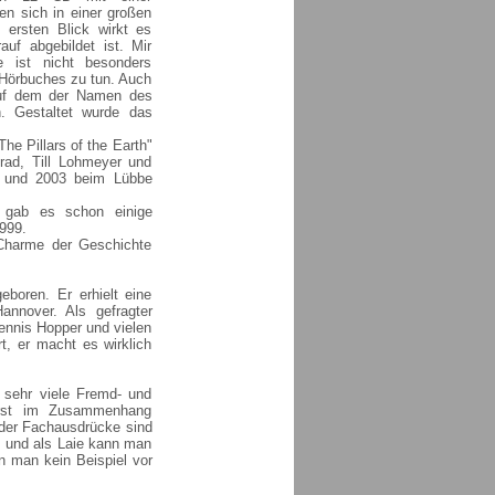
n sich in einer großen
 ersten Blick wirkt es
uf abgebildet ist. Mir
e ist nicht besonders
 Hörbuches zu tun. Auch
uf dem der Namen des
h. Gestaltet wurde das
he Pillars of the Earth"
rad, Till Lohmeyer und
0 und 2003 beim Lübbe
 gab es schon einige
999.
Charme der Geschichte
boren. Er erhielt eine
nnover. Als gefragter
ennis Hopper und vielen
t, er macht es wirklich
 sehr viele Fremd- und
erst im Zusammenhang
der Fachausdrücke sind
, und als Laie kann man
n man kein Beispiel vor