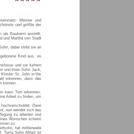
teinmetz- Meister und
schönste und größte der
 als Bauherrn anstellt,
red und Martha von Stadt
ohn, dabei stirbt sie an
geborene Kind aus, es
nsbisse und sie kehren
len und ihren Sohn Jack;
 Kloster St. John in the
ald erkennen, dass das
en können.
tem kann Tom erkennen,
ine Arbeit zu finden, um
st hochverschuldet. Dann
nnt, nun wendet sich das
pflegung zu arbeiten und
seines Wunsches scheint
immen zu.
fsohn, hat mittlerweile
t. Toms Sohn Alfred ist