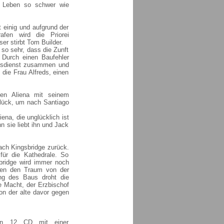
as Leben so schwer wie
t einig und aufgrund der
fen wird die Priorei
er stirbt Tom Builder.
 so sehr, dass die Zunft
 Durch einen Baufehler
ttesdienst zusammen und
 die Frau Alfreds, einen
ten Aliena mit seinem
glück, um nach Santiago
ena, die unglücklich ist
n sie liebt ihn und Jack
ach Kingsbridge zurück.
ür die Kathedrale. So
sbridge wird immer noch
ilen den Traum von der
ung des Baus droht die
e Macht, der Erzbischof
on der alte davor gegen
ion 12 CD mit einer