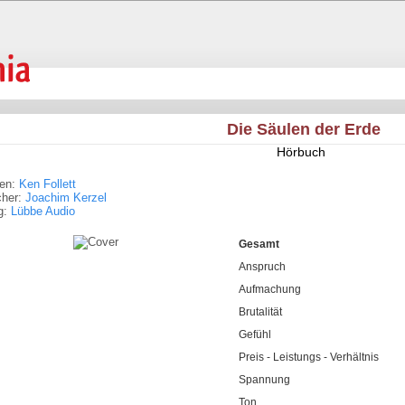
Die Säulen der Erde
Hörbuch
ren:
Ken Follett
cher:
Joachim Kerzel
g:
Lübbe Audio
Gesamt
Anspruch
Aufmachung
Brutalität
Gefühl
Preis - Leistungs - Verhältnis
Spannung
Ton