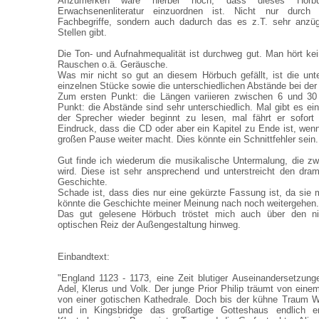
Anzumerken wäre hierbei noch, dass dieses Hörbu
Erwachsenenliteratur einzuordnen ist. Nicht nur durch
Fachbegriffe, sondern auch dadurch das es z.T. sehr anzüg
Stellen gibt.
Die Ton- und Aufnahmequalität ist durchweg gut. Man hört k
Rauschen o.ä. Geräusche.
Was mir nicht so gut an diesem Hörbuch gefällt, ist die unt
einzelnen Stücke sowie die unterschiedlichen Abstände bei de
Zum ersten Punkt: die Längen variieren zwischen 6 und 30
Punkt: die Abstände sind sehr unterschiedlich. Mal gibt es ei
der Sprecher wieder beginnt zu lesen, mal fährt er sofort
Eindruck, dass die CD oder aber ein Kapitel zu Ende ist, wenn
großen Pause weiter macht. Dies könnte ein Schnittfehler sein.
Gut finde ich wiederum die musikalische Untermalung, die zw
wird. Diese ist sehr ansprechend und unterstreicht den dra
Geschichte.
Schade ist, dass dies nur eine gekürzte Fassung ist, da sie m
könnte die Geschichte meiner Meinung nach noch weitergehen.
Das gut gelesene Hörbuch tröstet mich auch über den n
optischen Reiz der Außengestaltung hinweg.
Einbandtext:
"England 1123 - 1173, eine Zeit blutiger Auseinandersetzun
Adel, Klerus und Volk. Der junge Prior Philip träumt von eine
von einer gotischen Kathedrale. Doch bis der kühne Traum Wi
und in Kingsbridge das großartige Gotteshaus endlich 