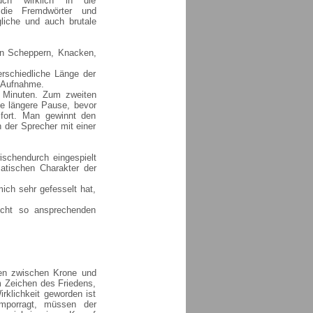
ch wirklich in die
 die Fremdwörter und
liche und auch brutale
ein Scheppern, Knacken,
erschiedliche Länge der
r Aufnahme.
 Minuten. Zum zweiten
ne längere Pause, bevor
 fort. Man gewinnt den
 der Sprecher mit einer
ischendurch eingespielt
matischen Charakter der
ich sehr gefesselt hat,
icht so ansprechenden
gen zwischen Krone und
m Zeichen des Friedens,
rklichkeit geworden ist
emporragt, müssen der