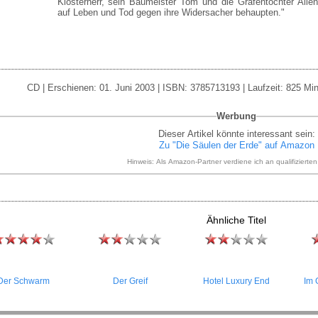
Klosterherr, sein Baumeister Tom und die Grafentochter Ali
auf Leben und Tod gegen ihre Widersacher behaupten."
CD | Erschienen: 01. Juni 2003 | ISBN: 3785713193 | Laufzeit: 825 Min
Werbung
Dieser Artikel könnte interessant sein:
Zu "Die Säulen der Erde" auf Amazon
Hinweis: Als Amazon-Partner verdiene ich an qualifizierte
Ähnliche Titel
Der Schwarm
Der Greif
Hotel Luxury End
Im 