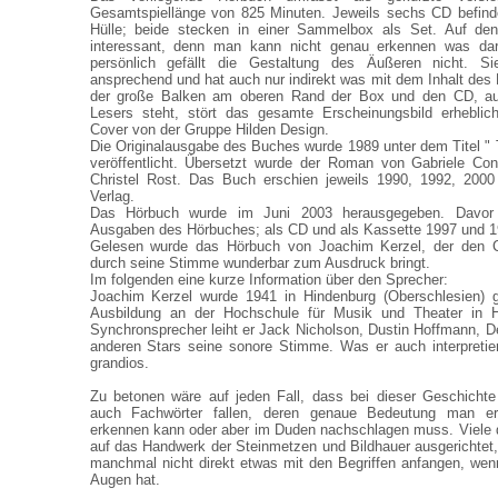
Gesamtspiellänge von 825 Minuten. Jeweils sechs CD befinde
Hülle; beide stecken in einer Sammelbox als Set. Auf den
interessant, denn man kann nicht genau erkennen was dara
persönlich gefällt die Gestaltung des Äußeren nicht. Si
ansprechend und hat auch nur indirekt was mit dem Inhalt des
der große Balken am oberen Rand der Box und den CD, a
Lesers steht, stört das gesamte Erscheinungsbild erheblic
Cover von der Gruppe Hilden Design.
Die Originalausgabe des Buches wurde 1989 unter dem Titel " T
veröffentlicht. Übersetzt wurde der Roman von Gabriele Con
Christel Rost. Das Buch erschien jeweils 1990, 1992, 200
Verlag.
Das Hörbuch wurde im Juni 2003 herausgegeben. Davor
Ausgaben des Hörbuches; als CD und als Kassette 1997 und 1
Gelesen wurde das Hörbuch von Joachim Kerzel, der den 
durch seine Stimme wunderbar zum Ausdruck bringt.
Im folgenden eine kurze Information über den Sprecher:
Joachim Kerzel wurde 1941 in Hindenburg (Oberschlesien) ge
Ausbildung an der Hochschule für Musik und Theater in Ha
Synchronsprecher leiht er Jack Nicholson, Dustin Hoffmann, D
anderen Stars seine sonore Stimme. Was er auch interpretier
grandios.
Zu betonen wäre auf jeden Fall, dass bei dieser Geschichte
auch Fachwörter fallen, deren genaue Bedeutung man 
erkennen kann oder aber im Duden nachschlagen muss. Viele 
auf das Handwerk der Steinmetzen und Bildhauer ausgerichtet
manchmal nicht direkt etwas mit den Begriffen anfangen, wen
Augen hat.