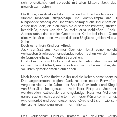
sehr eifersüchtig und versucht mit allen Mitteln, Jack d
möglich zu machen.
Die Krone, der Adel und die Kirche sind sich schon lange nich
ständig tobenden Bürgerkriege und Machtkämpfe der Gra
Kingsbridge ständig von Überfällen heimgesucht. Bei einem dies
Alfred und Jack, die sich noch nie ausstehen konnten, streiten
beschließt, einen von der Baustelle auszuschließen - Jack.
Alfreds stürzt das bereits Gebaute der Kirche bei einem Go
tötet viele Menschen; während diesen Unglücks gebiert Aliena,
Sohn.
Doch es ist kein Kind von Alfred.
Jack verlässt aus Kummer über die Heirat seiner gelieb
verhassten Stiefbruder Kingsbridge jedoch schon vor dem Un
de Compostella auf Pilgerfahrt zu gehen.
Er ahnt nichts vom Unglück und von der Geburt des Kindes. Ali
in ihrer Ehe mit Alfred, macht sich auf die Suche nach ihm, den
soll ihren gemeinsamen Sohn sehen.
Nach langer Suche findet sie ihn und sie kehren gemeinsam n
Dort angekommen, beginnt Jack mit den neuen Entwürfen f
vergehen viele viele Jahre, der Bau läuft weiterhin und King
von Überfällen heimgesucht. Doch Prior Philip und Jack te
wundervollen Kathedrale zu Kingsbridge. Kurz vor Vollend
ganze Sache noch zu scheitern, ein neuer König kommt an di
wird ermordet und eben dieser neue König stellt sich, wie sch
die Kirche, besonders gegen Prior Philip ...
Das vorliegende Hörbuch umfasst als gekürzte Vers