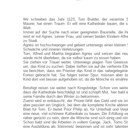
Wir schreiben das Jahr 1123; Tom Builder, der verarmte S
Maurer, hat einen Traum: Er will eine Kathedrale bauen, die 
Welt.
Immer auf der Suche nach einer geeigneten Baustelle, die ihn
reist er mit Agnes, seiner Frau, und seinen beiden Kindern Alf
zu Stadt.
Agnes ist hochschwanger und gebiert unterwegs einen kleinen S
Schwäche und inneren Verletzungen.
Tom, Alfred und Martha begraben Agnes und setzen das neu
würde nicht überleben, da sie selbst kaum zu essen haben.
Sie ziehen vor Trauer weiter. Unterwegs plagen Tom Gewisse
um, das Kind zu suchen. Dabei treffen sie auf die verfemte El
sie berichten, dass ein Priester das Kind in das nahegelegene
Forest gebracht hat. Sie folgen seiner Spur, müssen aber b
Kind dort viel besser aufgehoben ist, da die Mönche es ernähr
Beruhigt reisen sie weiter nach Kingsbridge. Schon von wei
dass die Kathedrale beschädigt ist und schöpft Mut, hier bald e
seine Familie durch den Winter zu bekommen.
Zuerst wird er enttäuscht, der Priorei fehlt das Geld und sie i
aber passiert ein Unglück, bei dem die komplette Kirche abbre
Blatt für Tom. Er bietet Prior Philip an, für Unterhalt und Ver
eine neue, viel schönere Kathedrale zu bauen. Die Erfüllung 
näher gerückt zu sein, denn die Mönche sind sich einig und st
Schon bald sind die Arbeiten in vollem Gange. Jack, Toms Stie
eine Ausbildung als Steinmetz begonnen und ist sehr talentier