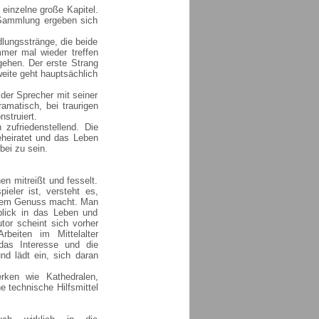
o einzelne große Kapitel.
 Sammlung ergeben sich
lungsstränge, die beide
mer mal wieder treffen
gehen. Der erste Strang
weite geht hauptsächlich
der Sprecher mit seiner
amatisch, bei traurigen
nstruiert.
zufriedenstellend. Die
eheiratet und das Leben
bei zu sein.
en mitreißt und fesselt.
eler ist, versteht es,
inem Genuss macht. Man
blick in das Leben und
tor scheint sich vorher
beiten im Mittelalter
das Interesse und die
nd lädt ein, sich daran
ken wie Kathedralen,
e technische Hilfsmittel