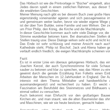
Das Hörbuch ist wie die Printvorlage in "Bücher" eingeteilt, als
Jedes davon spielt in einem zeitlichen Rahmen, aus dieser
die erwähnten Geschichten.
Meiner Meinung nach gibt es bei diesem Buch zwei große Hand
eigenständig voneinander agieren und sich passagenweise im
und gemeinsam weiter laufen, bevor sie wieder eigene Wege 
ist der über Tom Builder, seine Familie und sein Wirken. Der z
um Prior Philip, den König, die Kirche und die Machtkämpfe.
In dieser Geschichte kommen auch sehr viele Dialoge vor, die 
Stimme wunderbar betonen kann. Bei dramatischen Stellen dr
Stellen traurig usw. Diese Dialoge wirken sehr echt und nicht ko
Das Ende ist sehr schlüssig und meiner Ansicht nach auch 
Kathedrale steht, Philip ist Bischof, Jack und Aliena haben g
verläuft endlich friedlich; die ewigen Machtkämpfe scheinen vor
Fazit:
Es ist in erster Linie ein überaus gelungenes Hörbuch, das ein
Joachim Kerzel, der auch Synchronstimme für viele Schauspi
sauber zu betonen und klar zu sprechen, was das Hören zu e
gewinnt durch die geniale Erzählung Ken Folletts einen Ein
Arbeiten der Menschen im 12.Jahrhundert in England. Der Au
intensiv mit dem Thema Mittelalter und handwerkliche Ar
auseinandergesetzt und recherchiert zu haben. Er weckt 
Faszination am Berufsbild des Steinmetzes und Bildhauers u
einmal selbst zu versuchen.
Auch bekommt man Ehrfurcht vor den großartigen Bauwer
Kirchen etc. und man staunt, wie die alten Baumeister das ohn
und Maschinen, wie wir sie heute besitzen, gemacht haben.