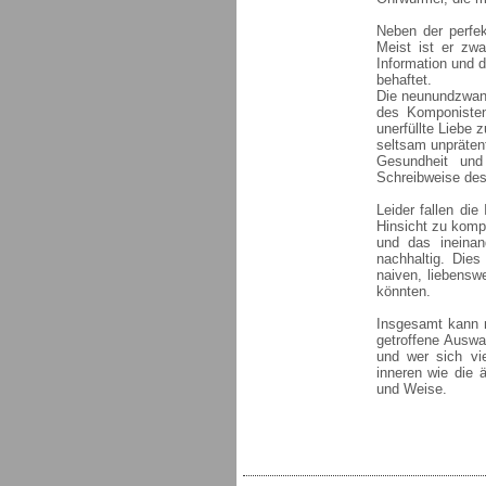
Neben der perfek
Meist ist er zwa
Information und 
behaftet.
Die neunundzwanz
des Komponisten
unerfüllte Liebe 
seltsam unprätent
Gesundheit und
Schreibweise de
Leider fallen die
Hinsicht zu kompl
und das ineinan
nachhaltig. Dies
naiven, liebensw
könnten.
Insgesamt kann m
getroffene Auswa
und wer sich vie
inneren wie die 
und Weise.