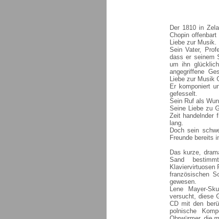
Der 1810 in Zel
Chopin offenbart 
Liebe zur Musik. 
Sein Vater, Prof
dass er seinem 
um ihn glücklic
angegriffene Ge
Liebe zur Musik 
Er komponiert un
gefesselt.
Sein Ruf als Wund
Seine Liebe zu G
Zeit handelnder f
lang.
Doch sein schwe
Freunde bereits 
Das kurze, drama
Sand bestimm
Klaviervirtuosen
französischen Sc
gewesen.
Lene Mayer-Sku
versucht, diese 
CD mit den berü
polnische Kompo
Ohrwürmer, die m