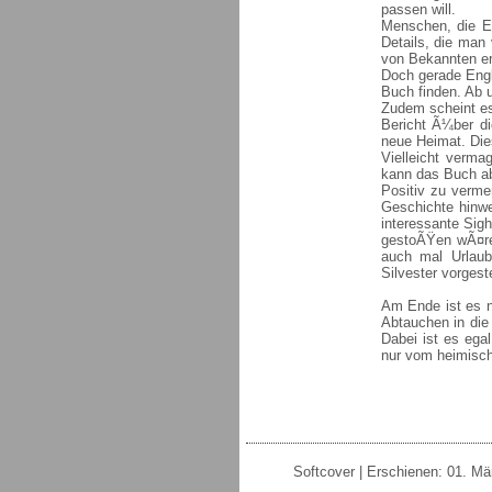
passen will.
Menschen, die En
Details, die man 
von Bekannten er
Doch gerade Engl
Buch finden. Ab 
Zudem scheint es
Bericht Ã¼ber di
neue Heimat. Die
Vielleicht verma
kann das Buch ab
Positiv zu verme
Geschichte hinwe
interessante Sigh
gestoÃŸen wÃ¤re
auch mal Urlaub
Silvester vorgeste
Am Ende ist es ne
Abtauchen in die
Dabei ist es ega
nur vom heimisc
Softcover | Erschienen: 01. Mä