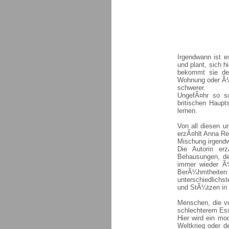
Irgendwann ist e
und plant, sich 
bekommt sie den
Wohnung oder Ã¼b
schwerer.
UngefÃ¤hr so sc
britischen Haupt
lernen.
Von all diesen u
erzÃ¤hlt Anna Re
Mischung irgend
Die Autorin er
Behausungen, de
immer wieder Ã¼b
BerÃ¼hmtheiten
unterschiedlichs
und StÃ¼tzen in 
Menschen, die vo
schlechterem Ess
Hier wird ein mo
Weltkrieg oder d