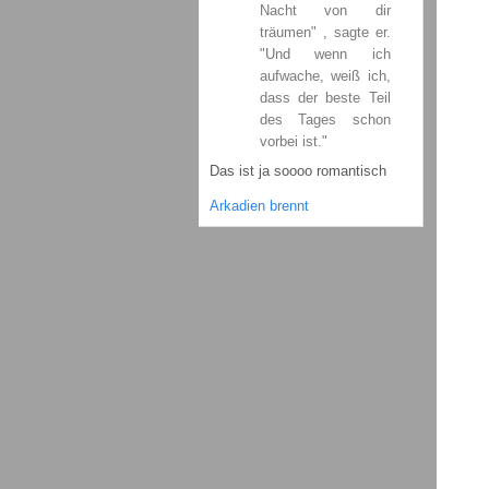
Nacht von dir
träumen" , sagte er.
"Und wenn ich
aufwache, weiß ich,
dass der beste Teil
des Tages schon
vorbei ist."
Das ist ja soooo romantisch
Arkadien brennt