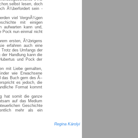
chon selbst lesen, doch
ch Ã¼berfordert sein -
erden viel VergnÃ¼gen
chichte mit einigen
 aufwarten kann und,
 Pock nun einmal nicht
hrem ersten, Ã¼brigens
 sie erfahren auch eine
. Trotz des Umfangs der
g der Handlung kann die
 Hubertus und Pock der
en mit Liebe gemalten,
 Kinder wie Erwachsene
d das Buch gern des Ã–
rspricht es jedoch, die
andliche Format kommt
ng hat somit die ganze
hutsam auf das Medium
euerlichen Geschichte
entlich mehr als ein
Regina Károlyi