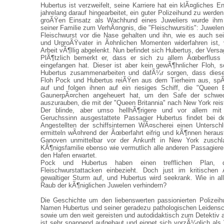
Hubertus ist verzweifelt, seine Karriere hat ein klÃ¤gliches 
jahrelang darauf hingearbeitet, ein guter Polizeihund zu werde
groÃŸen Einsatz als Wachhund eines Juweliers wurde ihm 
seiner Familie zum VerhÃ¤ngnis, die "Fleischwursitis": Juwele
Fleischwurst vor die Nase gehalten und ihn, wie es auch se
und UrgroÃŸvater in Ã¤hnlichen Momenten widerfahren ist, v
Arbeit vÃ¶llig abgelenkt. Nun befindet sich Hubertus, der Versa
PlÃ¶tzlich bemerkt er, dass er sich zu allem Ãœberfluss
eingefangen hat. Dieser ist aber kein gewÃ¶hnlicher Floh, 
Hubertus zusammenarbeiten und dafÃ¼r sorgen, dass dieser r
Floh Pock und Hubertus reiÃŸen aus dem Tierheim aus, spÃ
auf und folgen ihnen auf ein riesiges Schiff, die "Queen B
GaunerpÃ¤rchen angeheuert hat, um den Safe der schwed
auszurauben, die mit der "Queen Britannia" nach New York reis
Der blinde, aber umso hellhÃ¶rigere und vor allem mit
Geruchssinn ausgestattete Passagier Hubertus findet bei d
Angestellten der schiffsinternen WÃ¤scherei einen Untersch
ermitteln wÃ¤hrend der Ãœberfahrt eifrig und kÃ¶nnen heraus
Ganoven unmittelbar vor der Ankunft in New York zuschl
KÃ¶nigsfamilie ebenso wie vermutlich alle anderen Passagiere 
den Hafen erwartet.
Pock und Hubertus haben einen trefflichen Plan, d
Fleischwurstattacken einbezieht. Doch just im kritischen
gewaltiger Sturm auf, und Hubertus wird seekrank. Wie in all
Raub der kÃ¶niglichen Juwelen verhindern?
Die Geschichte um den liebenswerten passionierten Polizeih
Namen Hubertus und seiner geradezu pathologischen Leidensc
sowie um den weit gereisten und autodidaktisch zum Detektiv 
ist sehr spannend aufgebaut und eignet sich vorzÃ¼glich als