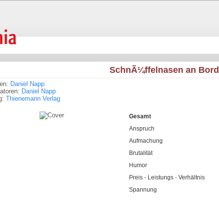
SchnÃ¼ffelnasen an Bord
ren:
Daniel Napp
tratoren:
Daniel Napp
g:
Thienemann Verlag
Gesamt
Anspruch
Aufmachung
Brutalität
Humor
Preis - Leistungs - Verhältnis
Spannung