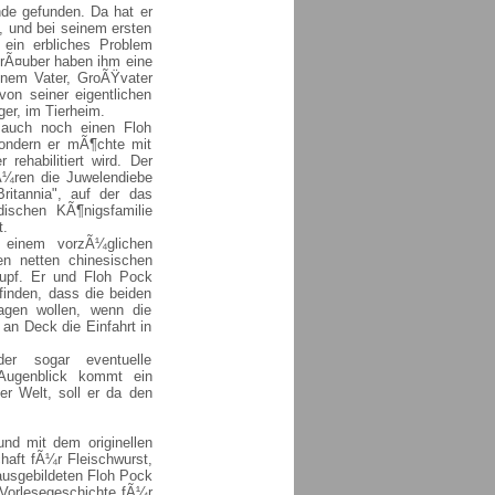
Ende gefunden. Da hat er
n, und bei seinem ersten
ein erbliches Problem
nrÃ¤uber haben ihm eine
inem Vater, GroÃŸvater
on seiner eigentlichen
ger, im Tierheim.
 auch noch einen Floh
sondern er mÃ¶chte mit
ehabilitiert wird. Der
¼ren die Juwelendiebe
ritannia", auf der das
ischen KÃ¶nigsfamilie
t.
 einem vorzÃ¼glichen
en netten chinesischen
lupf. Er und Floh Pock
finden, dass die beiden
agen wollen, wenn die
an Deck die Einfahrt in
er sogar eventuelle
 Augenblick kommt ein
er Welt, soll er da den
und mit dem originellen
haft fÃ¼r Fleischwurst,
ausgebildeten Floh Pock
 Vorlesegeschichte fÃ¼r