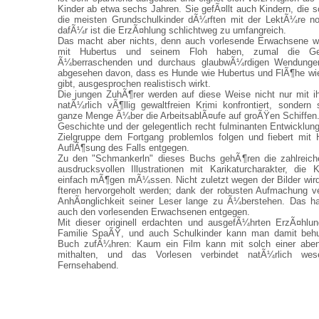
Kinder ab etwa sechs Jahren. Sie gefÃ¤llt auch Kindern, die s
die meisten Grundschulkinder dÃ¼rften mit der LektÃ¼re no
dafÃ¼r ist die ErzÃ¤hlung schlichtweg zu umfangreich.
Das macht aber nichts, denn auch vorlesende Erwachsene w
mit Hubertus und seinem Floh haben, zumal die Ges
Ã¼berraschenden und durchaus glaubwÃ¼rdigen Wendungen
abgesehen davon, dass es Hunde wie Hubertus und FlÃ¶he wie
gibt, ausgesprochen realistisch wirkt.
Die jungen ZuhÃ¶rer werden auf diese Weise nicht nur mit i
natÃ¼rlich vÃ¶llig gewaltfreien Krimi konfrontiert, sondern
ganze Menge Ã¼ber die ArbeitsablÃ¤ufe auf groÃŸen Schiffen
Geschichte und der gelegentlich recht fulminanten Entwicklun
Zielgruppe dem Fortgang problemlos folgen und fiebert mit
AuflÃ¶sung des Falls entgegen.
Zu den "Schmankerln" dieses Buchs gehÃ¶ren die zahlreich
ausdrucksvollen Illustrationen mit Karikaturcharakter, die
einfach mÃ¶gen mÃ¼ssen. Nicht zuletzt wegen der Bilder wir
fteren hervorgeholt werden; dank der robusten Aufmachung ve
AnhÃ¤nglichkeit seiner Leser lange zu Ã¼berstehen. Das h
auch den vorlesenden Erwachsenen entgegen.
Mit dieser originell erdachten und ausgefÃ¼hrten ErzÃ¤hlu
Familie SpaÃŸ, und auch Schulkinder kann man damit be
Buch zufÃ¼hren: Kaum ein Film kann mit solch einer abent
mithalten, und das Vorlesen verbindet natÃ¼rlich wes
Fernsehabend.