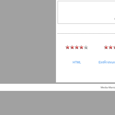
HTML
EinfÃ¼hrun
Media-Mania