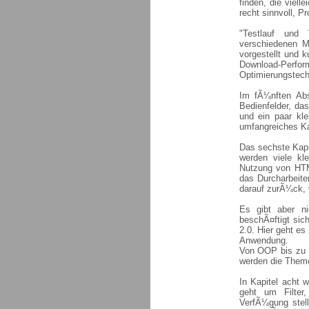
finden, die viell
recht sinnvoll, P
"Testlauf und 
verschiedenen MÃ
vorgestellt und 
Download-Perfor
Optimierungstech
Im fÃ¼nften Abs
Bedienfelder, da
und ein paar kle
umfangreiches Kap
Das sechste Kapi
werden viele k
Nutzung von HTML
das Durcharbeite
darauf zurÃ¼ck, w
Es gibt aber ni
beschÃ¤ftigt sic
2.0. Hier geht es
Anwendung.
Von OOP bis zu a
werden die Theme
In Kapitel acht 
geht um Filter
VerfÃ¼gung stell