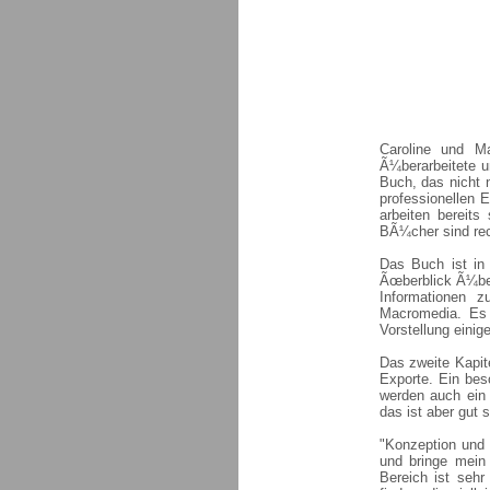
Caroline und Ma
Ã¼berarbeitete u
Buch, das nicht 
professionellen 
arbeiten bereits
BÃ¼cher sind rec
Das Buch ist in 
Ãœberblick Ã¼ber
Informationen
Macromedia. Es g
Vorstellung einig
Das zweite Kapit
Exporte. Ein bes
werden auch ein p
das ist aber gut 
"Konzeption und P
und bringe mein
Bereich ist sehr