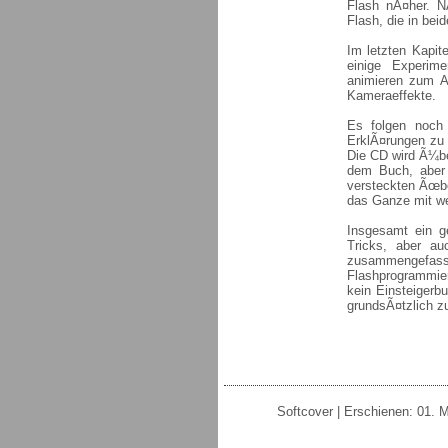
Flash nÃ¤her. N
Flash, die in bei
Im letzten Kapit
einige Experime
animieren zum A
Kameraeffekte.
Es folgen noch 
ErklÃ¤rungen zu
Die CD wird Ã¼be
dem Buch, aber 
versteckten Ãœbe
das Ganze mit we
Insgesamt ein g
Tricks, aber au
zusammengefas
Flashprogrammier
kein Einsteigerbu
grundsÃ¤tzlich z
Softcover | Erschienen: 01. 