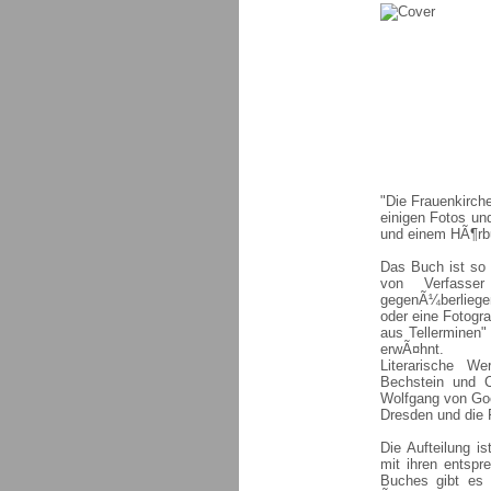
"Die Frauenkirch
einigen Fotos un
und einem HÃ¶rbu
Das Buch ist so 
von Verfasse
gegenÃ¼berliege
oder eine Fotogr
aus Tellerminen"
erwÃ¤hnt.
Literarische W
Bechstein und C
Wolfgang von Goet
Dresden und die 
Die Aufteilung is
mit ihren entspr
Buches gibt es 