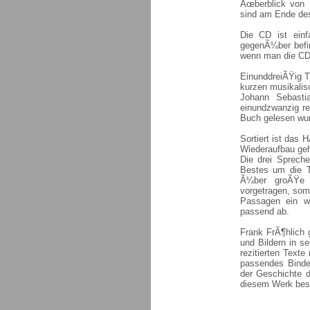
Ãœberblick von 1
sind am Ende des
Die CD ist einf
gegenÃ¼ber befi
wenn man die CD 
EinunddreiÃŸig Tr
kurzen musikali
Johann Sebasti
einundzwanzig re
Buch gelesen wur
Sortiert ist das
Wiederaufbau geht
Die drei Spreche
Bestes um die T
Ã¼ber groÃŸe 
vorgetragen, somi
Passagen ein w
passend ab.
Frank FrÃ¶hlich 
und Bildern in s
rezitierten Texte
passendes Binde
der Geschichte d
diesem Werk best