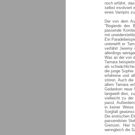
noch erfährt, das
selbst involviert
eines Vampirs z
Der von dem Aut
"Begierde des B
passende Kombina
mit unwiderstehli
Ein Paradebeispie
unterwirft er Ta
verfährt Jeremy 
allerdings wenige
Was an der von de
Tamara beispielsw
als schwächliche
die junge Sophie 
erfahrene und al
stören. Auch die 
allem Tamara erö
Gedanken neue 
langweilt dies, z
vielleicht zu d
passt. Außerdem 
in keiner Weise
Sorgfalt gewünsc
Die erotischen E
passendsten Stel
Grenzen. Hier h
wenngleich die Sz