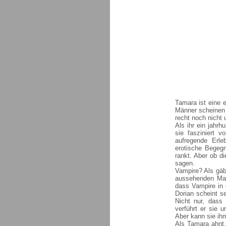
Tamara ist eine e
Männer scheinen s
recht noch nicht 
Als ihr ein jahrh
sie fasziniert v
aufregende Erl
erotische Begeg
rankt. Aber ob d
sagen.
Vampire? Als gäb
aussehenden Man
dass Vampire in 
Dorian scheint s
Nicht nur, dass
verführt er sie 
Aber kann sie ih
Als Tamara ahnt,