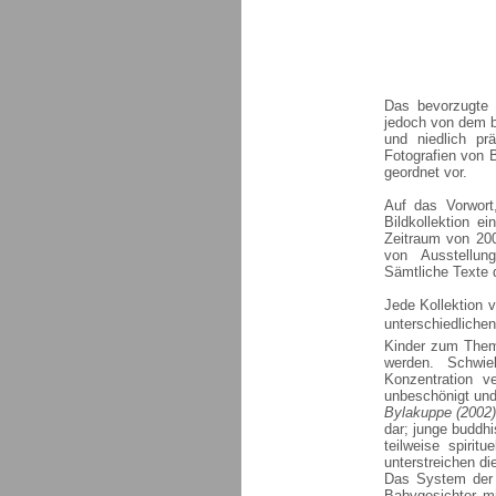
Das bevorzugte 
jedoch von dem b
und niedlich prä
Fotografien von 
geordnet vor.
Auf das Vorwort
Bildkollektion e
Zeitraum von 200
von Ausstellun
Sämtliche Texte 
Jede Kollektion v
unterschiedliche
Kinder zum Thema
werden. Schwie
Konzentration v
unbeschönigt und
Bylakuppe (2002)
dar; junge buddh
teilweise spiri
unterstreichen di
Das System der 
Babygesichter m