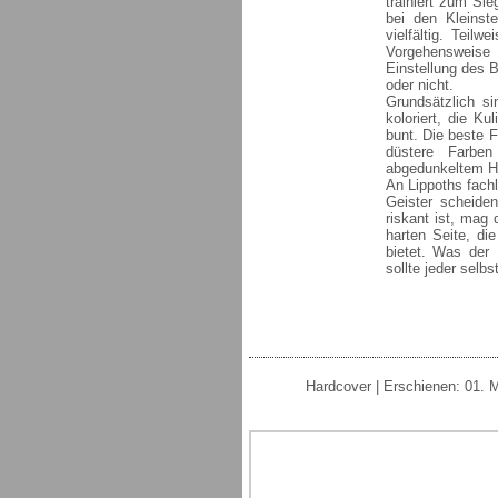
trainiert zum Si
bei den Kleinst
vielfältig. Teil
Vorgehensweise 
Einstellung des B
oder nicht.
Grundsätzlich si
koloriert, die Ku
bunt. Die beste 
düstere Farben
abgedunkeltem H
An Lippoths fachl
Geister scheiden
riskant ist, mag 
harten Seite, di
bietet. Was der
sollte jeder selbs
Hardcover | Erschienen: 01. 