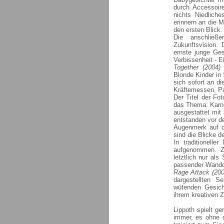
durch Accessoir
nichts Niedliche
erinnern an die M
den ersten Blick.
Die anschließ
Zukunftsvision. 
ernste junge Ges
Verbissenheit - E
Together (2004)
s
Blonde Kinder in 
sich sofort an di
Kräftemessen, P
Der Titel der Fo
das Thema: Karne
ausgestattet mit
entstanden vor d
Augenmerk auf di
sind die Blicke de
In traditionell
aufgenommen. Z
letztlich nur als
passender Wandd
Rage Attack (200
dargestellten S
wütenden Gesicht
ihrem kreativen Z
Lippoth spielt ge
immer, es ohne di