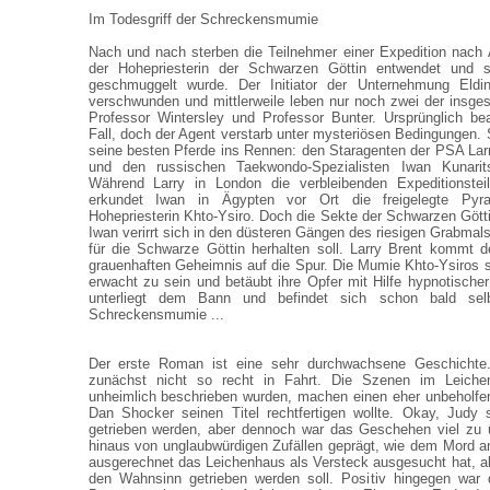
Im Todesgriff der Schreckensmumie
Nach und nach sterben die Teilnehmer einer Expedition nach
der Hohepriesterin der Schwarzen Göttin entwendet und 
geschmuggelt wurde. Der Initiator der Unternehmung Eldi
verschwunden und mittlerweile leben nur noch zwei der insge
Professor Wintersley und Professor Bunter. Ursprünglich be
Fall, doch der Agent verstarb unter mysteriösen Bedingungen. 
seine besten Pferde ins Rennen: den Staragenten der PSA Larr
und den russischen Taekwondo-Spezialisten Iwan Kunarit
Während Larry in London die verbleibenden Expeditionstei
erkundet Iwan in Ägypten vor Ort die freigelegte Pyra
Hohepriesterin Khto-Ysiro. Doch die Sekte der Schwarzen Göttin
Iwan verirrt sich in den düsteren Gängen des riesigen Grabmals,
für die Schwarze Göttin herhalten soll. Larry Brent kommt 
grauenhaften Geheimnis auf die Spur. Die Mumie Khto-Ysiros
erwacht zu sein und betäubt ihre Opfer mit Hilfe hypnotisch
unterliegt dem Bann und befindet sich schon bald selb
Schreckensmumie ...
Der erste Roman ist eine sehr durchwachsene Geschicht
zunächst nicht so recht in Fahrt. Die Szenen im Leich
unheimlich beschrieben wurden, machen einen eher unbeholfe
Dan Shocker seinen Titel rechtfertigen wollte. Okay, Judy 
getrieben werden, aber dennoch war das Geschehen viel zu ü
hinaus von unglaubwürdigen Zufällen geprägt, wie dem Mord an
ausgerechnet das Leichenhaus als Versteck ausgesucht hat, al
den Wahnsinn getrieben werden soll. Positiv hingegen war d