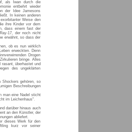
f, als Iwan durch die
monie entbehrt wieder
 von der Idee Jamesons
ließt. In keinen anderen
exorbitanter Weise den
die ihre Kinder vor dem
sch, dass einem fast der
Ray-17, der noch nicht
be erwähnt, so dass der
en, ob es nun wirklich
 Leben erweckten. Denn
innverwirrenden Drogen
rkulieren bringe. Alles
 rasant, überhastet und
wegen des ungeklärten
n Shockers gehören, so
blumigen Beschreibungen
en man eine Nadel sticht
cht im Leichenhaus".
 und darüber hinaus auch
nt an den Künstler, der
nungen abliefert.
r dieses Werk für den
tling kurz vor seiner