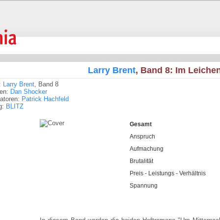
Larry Brent
, Band 8: Im Leiche
:
Larry Brent
, Band 8
ren:
Dan Shocker
tratoren:
Patrick Hachfeld
g:
BLITZ
Gesamt
Anspruch
Aufmachung
Brutalität
Preis - Leistungs - Verhältnis
Spannung