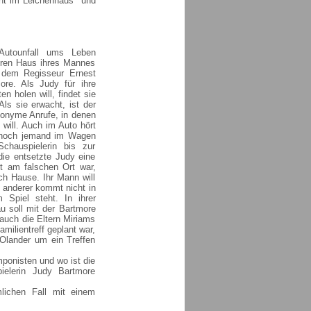
ht im Leichenhaus" und
Autounfall ums Leben
eren Haus ihres Mannes
 dem Regisseur Ernest
re. Als Judy für ihre
 holen will, findet sie
Als sie erwacht, ist der
nonyme Anrufe, in denen
 will. Auch im Auto hört
r noch jemand im Wagen
chauspielerin bis zur
die entsetzte Judy eine
it am falschen Ort war,
h Hause. Ihr Mann will
n anderer kommt nicht in
Spiel steht. In ihrer
u soll mit der Bartmore
auch die Eltern Miriams
amilientreff geplant war,
y Olander um ein Treffen
ponisten und wo ist die
ielerin Judy Bartmore
lichen Fall mit einem