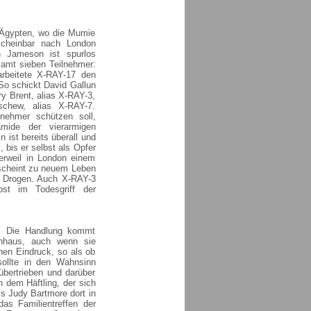
 Ägypten, wo die Mumie
scheinbar nach London
n Jameson ist spurlos
samt sieben Teilnehmer:
arbeitete X-RAY-17 den
So schickt David Gallun
y Brent, alias X-RAY-3,
schew, alias X-RAY-7.
lnehmer schützen soll,
mide der vierarmigen
 ist bereits überall und
 bis er selbst als Opfer
derweil in London einem
 scheint zu neuem Leben
er Drogen. Auch X-RAY-3
st im Todesgriff der
e. Die Handlung kommt
enhaus, auch wenn sie
nen Eindruck, so als ob
sollte in den Wahnsinn
bertrieben und darüber
 dem Häftling, der sich
s Judy Bartmore dort in
as Familientreffen der