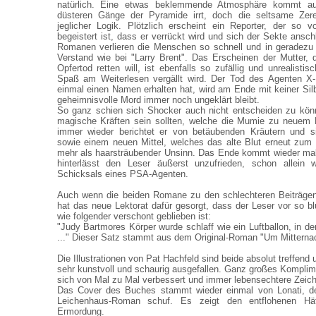
natürlich. Eine etwas beklemmende Atmosphäre kommt au
düsteren Gänge der Pyramide irrt, doch die seltsame Zere
jeglicher Logik. Plötzlich erscheint ein Reporter, der so
begeistert ist, dass er verrückt wird und sich der Sekte ansch
Romanen verlieren die Menschen so schnell und in geradezu 
Verstand wie bei "Larry Brent". Das Erscheinen der Mutter, 
Opfertod retten will, ist ebenfalls so zufällig und unrealisti
Spaß am Weiterlesen vergällt wird. Der Tod des Agenten X-
einmal einen Namen erhalten hat, wird am Ende mit keiner Sil
geheimnisvolle Mord immer noch ungeklärt bleibt.
So ganz schien sich Shocker auch nicht entscheiden zu könn
magische Kräften sein sollten, welche die Mumie zu neuem
immer wieder berichtet er von betäubenden Kräutern und s
sowie einem neuen Mittel, welches das alte Blut erneut zum Zi
mehr als haarsträubender Unsinn. Das Ende kommt wieder mal
hinterlässt den Leser äußerst unzufrieden, schon allein 
Schicksals eines PSA-Agenten.
Auch wenn die beiden Romane zu den schlechteren Beiträge
hat das neue Lektorat dafür gesorgt, dass der Leser vor so 
wie folgender verschont geblieben ist:
"Judy Bartmores Körper wurde schlaff wie ein Luftballon, in d
..." Dieser Satz stammt aus dem Original-Roman "Um Mitterna
Die Illustrationen von Pat Hachfeld sind beide absolut treffend
sehr kunstvoll und schaurig ausgefallen. Ganz großes Komplime
sich von Mal zu Mal verbessert und immer lebensechtere Zeich
Das Cover des Buches stammt wieder einmal von Lonati, de
Leichenhaus-Roman schuf. Es zeigt den entflohenen Häf
Ermordung.