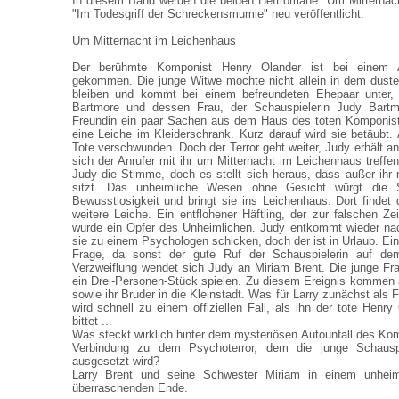
In diesem Band werden die beiden Heftromane "Um Mitternac
"Im Todesgriff der Schreckensmumie" neu veröffentlicht.
Um Mitternacht im Leichenhaus
Der berühmte Komponist Henry Olander ist bei einem 
gekommen. Die junge Witwe möchte nicht allein in dem düst
bleiben und kommt bei einem befreundeten Ehepaar unter,
Bartmore und dessen Frau, der Schauspielerin Judy Bartmo
Freundin ein paar Sachen aus dem Haus des toten Komponisten
eine Leiche im Kleiderschrank. Kurz darauf wird sie betäubt. 
Tote verschwunden. Doch der Terror geht weiter, Judy erhält a
sich der Anrufer mit ihr um Mitternacht im Leichenhaus treffen
Judy die Stimme, doch es stellt sich heraus, dass außer ih
sitzt. Das unheimliche Wesen ohne Gesicht würgt die S
Bewusstlosigkeit und bringt sie ins Leichenhaus. Dort findet 
weitere Leiche. Ein entflohener Häftling, der zur falschen Ze
wurde ein Opfer des Unheimlichen. Judy entkommt wieder nac
sie zu einem Psychologen schicken, doch der ist in Urlaub. Ei
Frage, da sonst der gute Ruf der Schauspielerin auf dem 
Verzweiflung wendet sich Judy an Miriam Brent. Die junge Fra
ein Drei-Personen-Stück spielen. Zu diesem Ereignis kommen 
sowie ihr Bruder in die Kleinstadt. Was für Larry zunächst als F
wird schnell zu einem offiziellen Fall, als ihn der tote Henr
bittet ...
Was steckt wirklich hinter dem mysteriösen Autounfall des Kom
Verbindung zu dem Psychoterror, dem die junge Schausp
ausgesetzt wird?
Larry Brent und seine Schwester Miriam in einem unheim
überraschenden Ende.