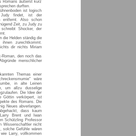
es Romans äußerst kurz
sprechen durften.
ühnenboden ist logisch
 Judy findet, ist der
 entfernt. Also schon
nügend Zeit, zu Judy zu
 schreibt Shocker, der
rnt.
n die Helden ständig die
 ihnen zurechtkommt.
ichts dir nichts Miriam
nt-Roman, den noch das
 Abgründe menschlicher
kannten Themas einer
chreckensmumie" wäre
tumbe, in alte Leinen
e, um allzu dusselige
gzulaufen. Die Idee der
 Göttin verkörpert, ist
Aspekte des Romans. Die
enig Neues abverlangen.
 abgehackt, dass kaum
Larry Brent und Iwan
en Schützling Professor
n Wissenschaftler nicht
t, solche Gefühle wären
n wie Larry, vollkommen