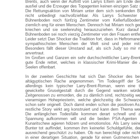
Brents, auch wenn der Auftritt von Larrys Eltern am Ende d
ausfiel und die Erzeuger des Topagenten keinen einzigen Satz 
Die Rettungsaktion von Miriam unter dem sich senkenden B
nicht unbedingt nachvollziehbar. Als Larrys Schwester
Bühnenboden noch fünfzig Zentimeter vom Kellerfußboden
ziemlich eng für einen Menschen. Dennoch hat Miriam noch ge
kriechen und sie seelenruhig herauszuziehen. Kurz darauf
Bühnenboden sei noch vierzig Zentimeter von den Frauen entfe
Leider setzt Dan Shocker die Tradition fort, dass in Heftromane
sympathischsten Menschen der Welt sind und jeder mit
Besonders fällt dieser Umstand auf, als sich Judy so mir n
anvertraut.
Im Großen und Ganzen ein sehr durchschnittlicher Larry-Bre
gute Ende rettet, welches in klassischer Krimi-Manier die
Seelen offenbart.
In der zweiten Geschichte hat sich Dan Shocker des be
altägyptischen Rache angenommen. "Im Todesgriff der S
allerdings kein typischer Larry-Brent-Roman, wenn eine 
gewickelte Gruselgestalt durch die Gegend wanken würd
Zeitgenossen zu ermorden, die zu dämlich sind, rechtzeitig we
vierarmigen Hohepriesterin, welche gleichzeitig die Schwarze
schon sehr originell. Doch damit enden schon die positiven 
restliche Story wirkt arg konstruiert und kann dem Thema w
Die anfänglichen Todesfälle kommen derart schnell und
Spannung aufkommen will und die beiden PSA-Agenten 
Kunaritschew agieren hölzern und emotionslos. Als Larry sein
Bunter tot auffindet, kommen ihm keinerlei Schuldgefühle, de
ausreichend geschützt zu haben. Ob nun berechtigt oder nich
in einer derartigen Situation, gerade für einen Gutmensche