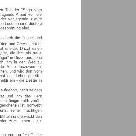
en Teil der "Saga vom
agende Arbeit vor, die
 der vorliegende zweite
en Leser in eine düstere
agesordnung sind.
en durch die Tunnel und
rieg und Gewalt, hat er
t erleidet Drizzt einen
var, die ihm als treue
äger" in Drizzt aus, jene
 sich ihm in den Weg zu
le Seite loszuwerden,
chen, und wird dort vom
nst das Leben gerettet
ebli ein - die Bestie in
 aufgehört, nach seinem
ötet und ihm das Herz
nenkönigin Lolth verübt
 geschehen ist, schwebt
unst seiner mächtigen
 Mitteln und erweckt den
ieder zum Leben - als
en vermag "Exil", der