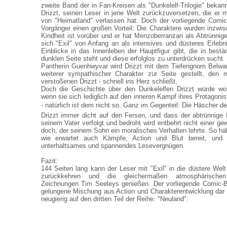
zweite Band der in Fan-Kreisen als "Dunkelelf-Trilogie" bek
Drizzt, seinen Leser in jene Welt zurückzuversetzen, die er 
von "Heimatland" verlassen hat. Doch der vorliegende Comi
Vorgänger einen großen Vorteil: Die Charaktere wurden inzwisc
Kindheit ist vorüber und er hat Menzoberranzan als Abtrünnige
sich "Exil" von Anfang an als intensives und düsteres Erlebn
Einblicke in das Innenleben der Hauptfigur gibt, die in best
dunklen Seite steht und diese erfolglos zu unterdrücken sucht
Pantherin Guenhwyvar wird Drizzt mit dem Tiefengnom Belwa
weiterer sympathischer Charakter zur Seite gestellt, den
verstoßenen Drizzt - schnell ins Herz schließt.
Doch die Geschichte über den Dunkelelfen Drizzt würde wo
wenn sie sich lediglich auf den inneren Kampf ihres Protagoni
- natürlich ist dem nicht so. Ganz im Gegenteil: Die Häscher 
Drizzt immer dicht auf den Fersen, und dass der abtrünnige
seinem Vater verfolgt und bedroht wird entbehrt nicht einer ge
doch, der seinem Sohn ein moralisches Verhalten lehrte. So hält
wie erwartet auch Kämpfe, Action und Blut bereit, und g
unterhaltsames und spannendes Lesevergnügen.
Fazit:
144 Seiten lang kann der Leser mit "Exil" in die düstere Welt
zurückkehren und die gleichermaßen atmosphärische
Zeichnungen Tim Seeleys genießen. Der vorliegende Comic-Ba
gelungene Mischung aus Action und Charakterentwicklung dar 
neugierig auf den dritten Teil der Reihe: "Neuland".