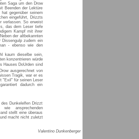
annten Saga um den Drow
mit Beenden der Lektüre
c hat gegenüber seinem
hen eingeführt, Drizzts
r verlassen. So erweist
is, das dem Leser tiefe
ändigem Kampf mit ihrer
. Neben der altbekannten
r Dissengulp zudem ein
 man - ebenso wie den
hl kaum dieselbe sein,
sten konzentrieren würde
des Hauses DoUrden sind
 Drow ausgerechnet von
wissen Tragik, war er es
 "Exil" für seinen Leser
arantiert dadurch ein
 des Dunkelelfen Drizzt
n wie ansprechenden
nd stellt eine überaus
und macht nicht zuletzt
Valentino Dunkenberger