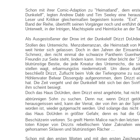
Schon mit ihrer Comic-Adaption zu "Heimatland", dem erst
Dunkelelf", legten Andrew Dabb und Tim Seeley eine herausr
Leser und Kritiker gleichermaßen begeistern konnte. "Exil",
Band der Reihe, übertrifft seinen Vorgänger noch und entführt d
Unterwelt, in der Intrigen, Machtspiele und Heimtücke an der T
Als Ausgestoßener der Drow irrt der Dunkelelf Drizzt DoUrd
Stollen des Unterreichs. Menzoberranzan, die Heimstadt von K
weit hinter sich gelassen. Doch in den Jahren der Einsamkei
Schmerz, den nicht einmal die schwarze Pantherin Guenhwy
Freundin zur Seite steht, lindern kann. Immer öfter bricht der "J
blutrünstige Bestie, die jede Kreatur des Unterreichs, die
stellen wagt, erbarmungslos niedermetzelt. Um diese dunk
beschließt Drizzt, Zuflucht beim Volk der Tiefengnome zu su
Höhlenvater Belwar Dissengulp aufgenommen, dem Drizzt ei
hat. Die Zeit vergeht und der Dunkelelf lebt sich bei den Svirfn
ihm scheint besiegt.
Doch das Haus DoUrden, dem Drizzt einst angehörte, hat nicht
abtrünnigen Sohn zu suchen. Denn nur, wenn Drizzt get
herausgerissen wird, kann der Verrat, der von ihm an der Spin
worden ist, wieder gutgemacht werden. Und solange das nicht
das Haus DoUrden in größter Gefahr, denn es hat die G
Beschützerin verloren. So greift Herrin Malice nach den letzten
toten Körper von Drizzts rebellischem Vater Zaknafein w
gehorsamen Sklaven und blutrünstigen Rächer ...
Schon mit den ersten Worten und mit den ersten Zeichnung