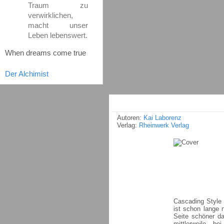
Traum zu
verwirklichen,
macht unser
Leben lebenswert.
When dreams come true
Der Alchimist
Autoren:
Kai Laborenz
Verlag:
Rheinwerk Verlag
Cascading Style
ist schon lange n
Seite schöner d
mittlerweile b