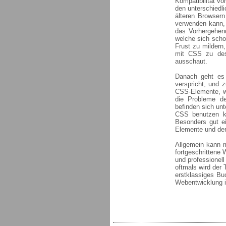
Kompatibilität v
den unterschiedli
älteren Browser
verwenden kann, 
das Vorhergehen
welche sich scho
Frust zu milder
mit CSS zu desi
ausschaut.
Danach geht es 
verspricht, und z
CSS-Elemente, we
die Probleme de
befinden sich un
CSS benutzen ka
Besonders gut ei
Elemente und dere
Allgemein kann m
fortgeschrittene
und professionell
oftmals wird der 
erstklassiges Bu
Webentwicklung in