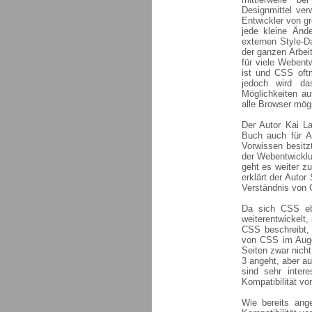
Designmittel ver
Entwickler von gr
jede kleine Änd
externen Style-Da
der ganzen Arbeit
für viele Webent
ist und CSS oftm
jedoch wird da
Möglichkeiten auf
alle Browser mög
Der Autor Kai La
Buch auch für A
Vorwissen besitzt
der Webentwicklu
geht es weiter z
erklärt der Auto
Verständnis von 
Da sich CSS ebe
weiterentwickelt,
CSS beschreibt, 
von CSS im Auge 
Seiten zwar nich
3 angeht, aber a
sind sehr inter
Kompatibilität vo
Wie bereits ang