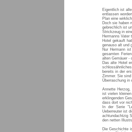
Eigentlich ist al
entlassen worden
Plan eine wirklich
Doch sie haben n
gebrechlich ist u
Strickzeug in eine
Hermanns Vater tr
Hotel gekauft hat
genauso alt und g
Nur Hermann ist
gesamten Ferien
alten Gemäuer - 
Das alte Hotel en
schlossähnliche
bereits in der e
Zimmer. Sie sind 
Überraschung in 
Annette Herzog, 
ist vielen klein
erklingenden Ges
dass dort vor nich
In der Serie "Le
Ueberreuter ist d
achtundachtzig S
den netten Illustr
Die Geschichte is