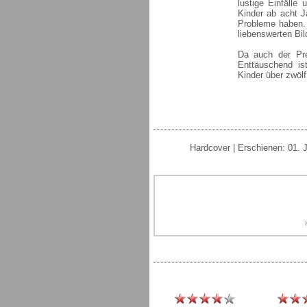
lustige Einfälle
Kinder ab acht 
Probleme haben. 
liebenswerten Bi
Da auch der Pre
Enttäuschend ist
Kinder über zwölf
Hardcover | Erschienen: 01. 