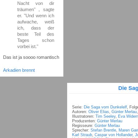
Nacht von dir
träumen" , sagte
er. "Und wenn ich
aufwache, weiß
ich, dass der
beste Teil des
Tages schon
vorbei ist."
Das ist ja soooo romantisch
Arkadien brennt
Die Sa
Serie:
Die Saga vom Dunkelelf
, Folg
Autoren:
Oliver Elias
,
Günter Merlau
Illustratoren:
Tim Seeley
,
Eva Wider
Produzenten:
Günter Merlau
Regisseure:
Günter Merlau
Sprecher:
Stefan Brentle
,
Maren Gar
Karl Straub
,
Caspar von Hollander
,
J