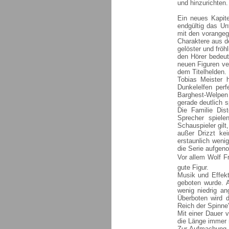
und hinzurichten.
Ein neues Kapite
endgültig das Un
mit den vorange
Charaktere aus d
gelöster und fröh
den Hörer bedeut
neuen Figuren ve
dem Titelhelden.
Tobias Meister 
Dunkelelfen per
Barghest-Welpen z
gerade deutlich 
Die Familie Dist
Sprecher spiele
Schauspieler gil
außer Drizzt kei
erstaunlich weni
die Serie aufge
Vor allem Wolf F
gute Figur.
Musik und Effekt
geboten wurde. A
wenig niedrig an
Überboten wird d
Reich der Spinne
Mit einer Dauer v
die Länge immer n
Zur Aufmachung b