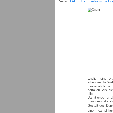
Verlag:
LAUSCH - Phantastische Hör
Endlich sind Dr
erkunden die Wel
hyänenähnliche
herfallen. Als s
alle.
Damit erregt er 
Kreaturen, die i
Gestalt des Dunk
einem Kampf kurz