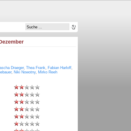
 Dezember
ascha Draeger
,
Thea Frank
,
Fabian Harloff
,
gebauer
,
Niki Nowotny
,
Mirko Reeh