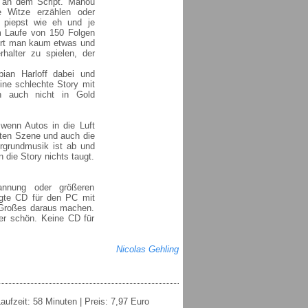
n an dem Script. Manou
e Witze erzählen oder
 piepst wie eh und je
m Laufe von 150 Folgen
hört man kaum etwas und
halter zu spielen, der
ian Harloff dabei und
ine schlechte Story mit
n auch nicht in Gold
wenn Autos in die Luft
llten Szene und auch die
ergrundmusik ist ab und
 die Story nichts taugt.
annung oder größeren
legte CD für den PC mit
s Großes daraus machen.
er schön. Keine CD für
Nicolas Gehling
ufzeit: 58 Minuten | Preis: 7,97 Euro