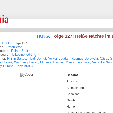
TKKG
, Folge 127: Heiße Nächte im
:
TKKG
, Folge 127
ren:
Stefan Wolf
tratoren:
Reiner Stolte
sseure:
Heikedine Körting
cher:
Phillip Baltus
,
Heidi Berndt
,
Volker Bogdan
,
Rasmus Borowski
,
Cäsar
,
S
rt Hinze
,
Wolfgang Kaven
,
Micaela Kreißler
,
Manou Lubowski
,
Veronika Neu
g:
Europa (Sony BMG)
Gesamt
Anspruch
Aufmachung
Brutalität
Gefühl
Humor