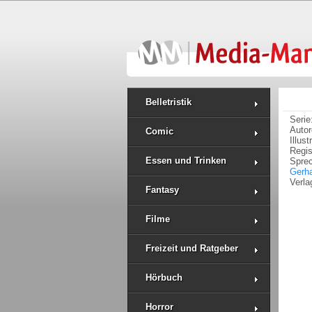
Belletristik
Serie
Auto
Comic
Illus
Regi
Essen und Trinken
Spre
Gerha
Verla
Fantasy
Filme
Freizeit und Ratgeber
Hörbuch
Horror