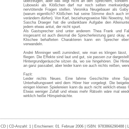
überzeugen, aber das liegt nicht an den Sprechern, sonder
Lubowski als Klößchen darf nur noch selten merkwürdig
nervtötende Fragen stellen. Veronika Neugebauer als Gaby
(warum eigentlich? Klößchen hat seine Stimme doch auch i
verändern dürfen). Von Karl, beziehungsweise Niki Nowotny, 
Sascha Draeger hat die undankbare Aufgabe den Alleinunter
jedem etwas antut, der nicht spurt.
Als Gastsprecher sind unter anderem Thea Frank und Fab
insgesamt ist auch diesmal die Sprecherleistung ganz okay, e
Klischee behafteten Charakteren kann ein Sprecher ebe
verwandeln.
André Minninger weiß zumindest, wie man es klingen lässt, 
fliegen. Die Effekte sind laut und gut, sie passen zur dargeste
Hintergrundgeräusche sitzen da, wo sie hingehören. Die Hint
an ganz passabel, aber leider kann sie auch nichts reißen, wenn
Fazit:
Leider nichts Neues. Eine lahme Geschichte ohne Sp
Unterhaltungswert wird dem Hörer hier vorgelegt. Die beige
einigen kleinen Spielereien kann da auch nicht wirklich etwa
Etwas weniger Zufall und etwas mehr Rätseln wäre mal wied
wirklich heiße Hörspielnächte.
CD | CD-Anzahl: 1 | Erschienen: 01. Februar 2006 | ISBN: 9783866290488 | La