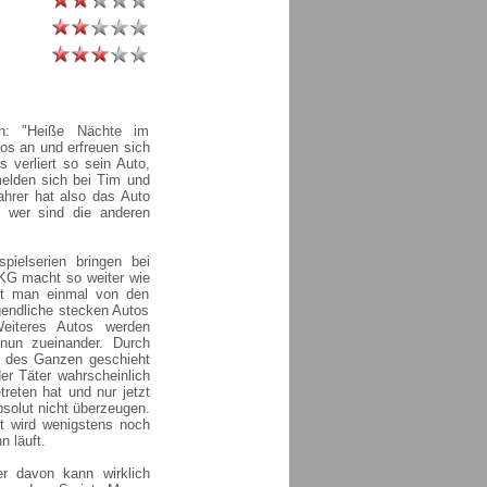
en: "Heiße Nächte im
os an und erfreuen sich
 verliert so sein Auto,
melden sich bei Tim und
fahrer hat also das Auto
 wer sind die anderen
elserien bringen bei
KKG macht so weiter wie
ht man einmal von den
gendliche stecken Autos
eiteres Autos werden
nun zueinander. Durch
ng des Ganzen geschieht
er Täter wahrscheinlich
reten hat und nur jetzt
bsolut nicht überzeugen.
t wird wenigstens noch
n läuft.
r davon kann wirklich