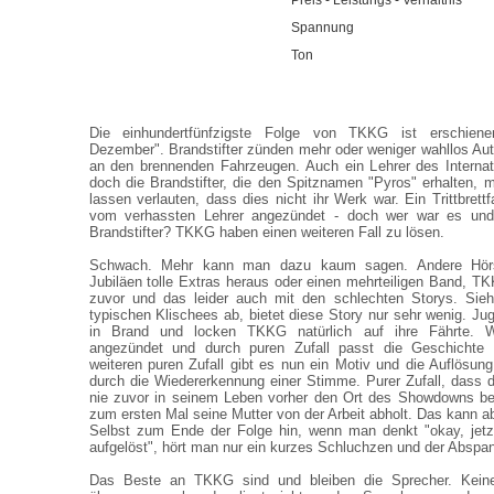
Preis - Leistungs - Verhältnis
Spannung
Ton
Die einhundertfünfzigste Folge von TKKG ist erschien
Dezember". Brandstifter zünden mehr oder weniger wahllos Aut
an den brennenden Fahrzeugen. Auch ein Lehrer des Internats
doch die Brandstifter, die den Spitznamen "Pyros" erhalten, 
lassen verlauten, dass dies nicht ihr Werk war. Ein Trittbrett
vom verhassten Lehrer angezündet - doch wer war es und
Brandstifter? TKKG haben einen weiteren Fall zu lösen.
Schwach. Mehr kann man dazu kaum sagen. Andere Hörspi
Jubiläen tolle Extras heraus oder einen mehrteiligen Band, T
zuvor und das leider auch mit den schlechten Storys. Sie
typischen Klischees ab, bietet diese Story nur sehr wenig. Ju
in Brand und locken TKKG natürlich auf ihre Fährte. W
angezündet und durch puren Zufall passt die Geschichte 
weiteren puren Zufall gibt es nun ein Motiv und die Auflösu
durch die Wiedererkennung einer Stimme. Purer Zufall, dass d
nie zuvor in seinem Leben vorher den Ort des Showdowns bet
zum ersten Mal seine Mutter von der Arbeit abholt. Das kann a
Selbst zum Ende der Folge hin, wenn man denkt "okay, jetz
aufgelöst", hört man nur ein kurzes Schluchzen und der Abspan
Das Beste an TKKG sind und bleiben die Sprecher. Keine